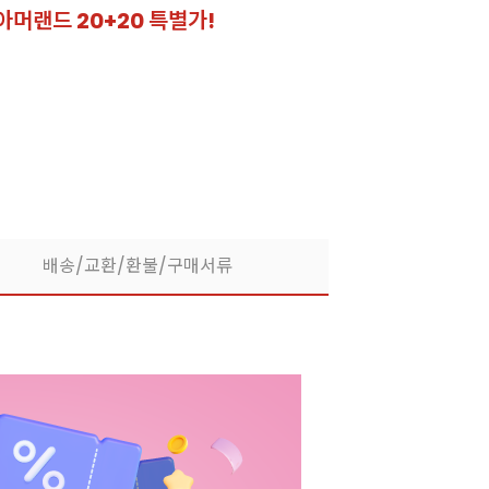
아머랜드 20+20 특별가!
잘되는 카페의 선
라떼부터 스무디까지! 한
배송/교환/환불/구매서류