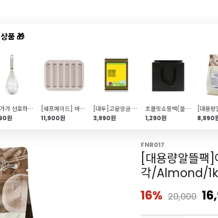
상품 🎁
드샵
신상품
TOP50
특가/혜택
전문가가 선호하는 손거품기(대\/수공예)
[쉐프메이드] 바통 휘낭시에 6구 (막대과자)
[대두]고운앙금 55M(1kg\/적앙금)
초콜릿쇼핑백(블랙) 4,6구
490원
11,900원
3,990원
1,290원
8,990
FNR017
[대용량알뜰팩
각/Almond/1k
16%
16
20,000