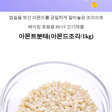
껍질을 벗긴 아몬드를 균일하게 잘라놓은 조각으로
베이킹 토핑용 BEST 인기제품
아몬트분태(아몬드조각/1kg)