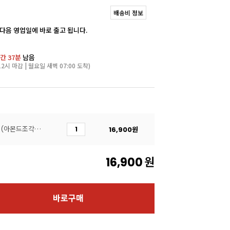
배송비 정보
 다음 영업일에 바로 출고 됩니다.
간 37분
남음
2시 마감 | 월요일 새벽 07:00 도착)
[대용량알뜰팩]아몬드분태(아몬드조각/Almond/1kg)
16,900
원
16,900
원
바로구매