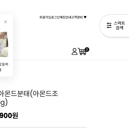
회원가입
로그인
매장안내
고객센터 ▼
0
[대용량알뜰팩]코코넛슬라이스(Coconut\/500g)
샌드위치박스(직사각\/크라프트\/5개)
휘낭시에틀(1구\/83*40*19)
반투명 쿠키봉투(실링\/10*12\/100매입\/르뱅쿠키,에그타르트,모나카 추천)
원
2,190원
1,590원
2,990원
1,190원
]아몬드분태(아몬드조
g)
,900
원