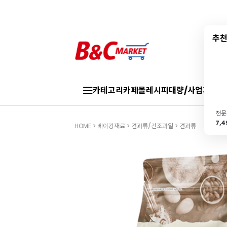
추천
카테고리
카페몰
레시피
대량/사업자
브랜
7,
HOME
>
베이킹재료
>
견과류/건조과일
>
견과류