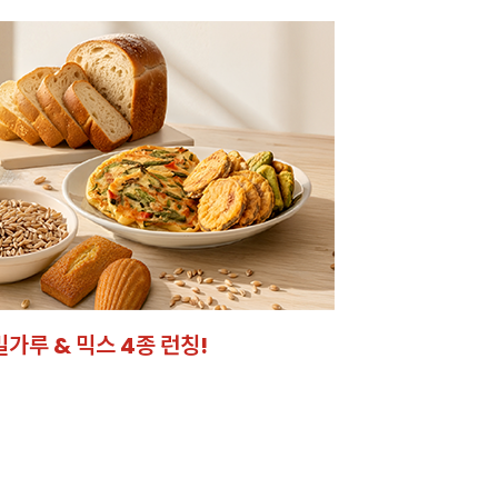
온라인 특가로 구매하러 
밀가루 & 믹스 4종 런칭!
잘되는 카페의 선
라떼부터 스무디까지! 한