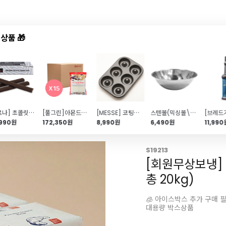
상품 🎁
드샵
신상품
TOP50
특가/혜택
[발로나] 초콜릿스틱(1.6kg\/카카오함량 48%\/ 바통브랑제)
[풀그린]아몬드가루 95%(1kg*15개입\/1박스)
[MESSE] 코팅좋은 도넛틀(6구\/25.4X17cm)
스텐볼(믹싱볼\/중 Ø335*h110)
,990원
172,350원
8,990원
6,490원
11,990
S19213
[회원무상보냉] 
총 20kg)
🧊 아이스박스 추가 구매 
대용량 박스상품