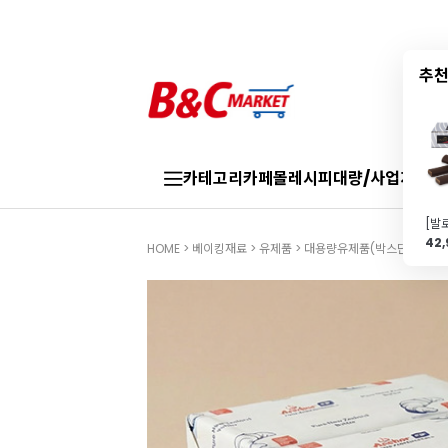
추천
카테고리
카페몰
레시피
대량/사업자
브랜
42
HOME
>
베이킹재료
>
유제품
>
대용량유제품(박스단위)