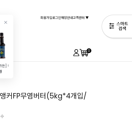
회원가입
로그인
매장안내
고객센터 ▼
0
[브레드가든] 바닐라에센스(대용량\/120ml)
[브레드가든] 바닐라에센스(대용량\/1kg)
[제로가든] 96%↓ 저당 구움과자\/케이크용 베이킹슈가(1kg\/대체당)
[주문배송]바닐라빈 파우더(100g)
원
79,900원
17,900원
84,990원
64,900원
앵커FP무염버터(5kg*4개입/
필수