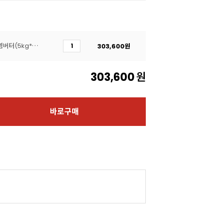
[회원무상보냉] 앵커FP무염버터(5kg*4개입/총 20kg)
303,600
원
303,600
원
바로구매