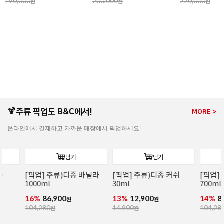
190,000
원
200,000
원
220,000
원
🍹주류 픽업도 B&C에서!
MORE >
온라인에서 결제하고 가까운 매장에서 픽업하세요!
담기
담기
[픽업] 주류)디종 바닐라
[픽업] 주류)디종 커쉬
[픽업] 주류)
1000ml
30ml
700ml
16%
86,900
13%
12,900
14%
89,000
원
원
104,280
원
14,900
원
104,280
원