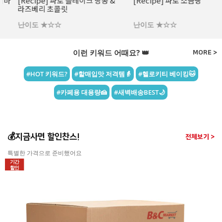
[Recipe] 파로 플레이크 땅콩 &
[Recipe] 파로 소금빵
라즈베리 초콜릿
난이도 ★☆☆
난이도 ★☆☆
이런 키워드 어때요? 👑
MORE >
#HOT 키워드?
#할매입맛 저격템👵
#헬로키티 베이킹🐱
#카페용 대용량🍰
#새벽배송BEST🌙
💰지금사면 할인찬스!
전체보기 >
특별한 가격으로 준비했어요
기간
할인