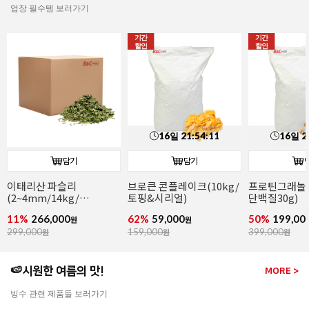
업장 필수템 보러가기
기간
기간
할인
할인
16
일
21
:
54
:
10
16
일
2
담기
담기
이태리산 파슬리
브로큰 콘플레이크(10kg/
프로틴그래놀라
(2~4mm/14kg/
토핑&시리얼)
단백질30g)
파슬리후레이크)
11%
266,000
62%
59,000
50%
199,00
원
원
299,000
원
159,000
원
399,000
원
🍉시원한 여름의 맛!
MORE >
빙수 관련 제품들 보러가기