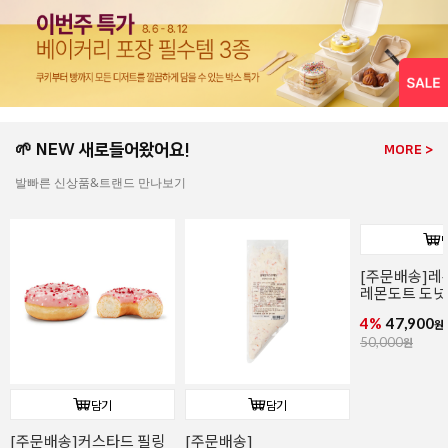
🌱 NEW 새로들어왔어요!
MORE >
발빠른 신상품&트랜드 만나보기
[주문배송]레
레몬도트 도넛
(냉동완제/73g
4%
47,900
원
50,000
원
담기
담기
[주문배송]커스타드 필링
[주문배송]