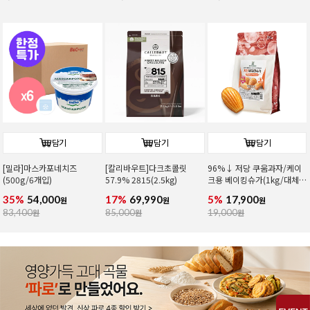
담기
담기
담기
[밀라]마스카포네치즈
[칼리바우트]다크초콜릿
96%↓ 저당 쿠움과자/케이
(500g/6개입)
57.9% 2815(2.5kg)
크용 베이킹슈가(1kg/대체
당)
35%
54,000
17%
69,990
5%
17,900
원
원
원
83,400
원
85,000
원
19,000
원