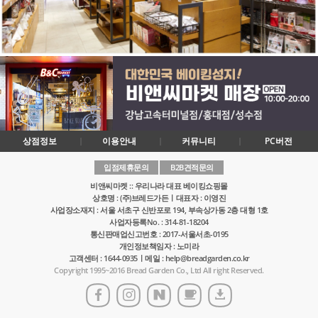
상점정보
이용안내
커뮤니티
PC버전
입점제휴문의
B2B견적문의
비앤씨마켓 :: 우리나라 대표 베이킹쇼핑몰
상호명 : (주)브레드가든ㅣ대표자 : 이영진
사업장소재지 : 서울 서초구 신반포로 194, 부속상가동 2층 대형 1호
사업자등록No. : 314-81-18204
통신판매업신고번호 : 2017-서울서초-0195
개인정보책임자 : 노미라
고객센터 : 1644-0935ㅣ메일 : help@breadgarden.co.kr
Copyright 1995~2016 Bread Garden Co., Ltd All right Reserved.