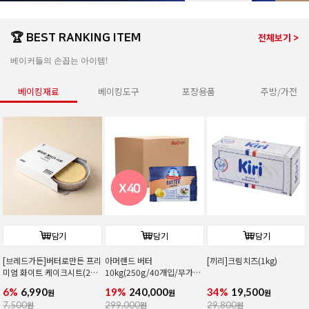
🏆 BEST RANKING ITEM
전체보기 >
베이커들의 손꼽는 아이템!
베이킹재료
베이킹도구
포장용품
주방/가전
담기
담기
담기
[브레드가든]버터로만든 프리
아머랜드 버터
[끼리]크림치즈(1kg)
미엄 화이트 케이크시트(2호/
10kg(250g/40개입/무가
커팅)
염/독일1위버터)
6%
6,990
19%
240,000
34%
19,500
원
원
원
7,500
원
299,000
원
29,800
원