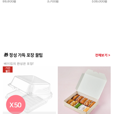
88,800
원
3,700
원
108,000
원
🎁 정성 가득 포장 꿀팁
전체보기 >
베이킹의 완성은 포장!
기간
할인