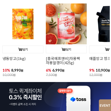
담기
담기
냉동망고(1kg)
[흥국에프앤비]자몽쌕
애플망고 청크잼
자몽알갱이(425g)
10%
8,990
6%
6,990
9%
10,900
원
원
원
10,000
원
7,500
원
12,000
원