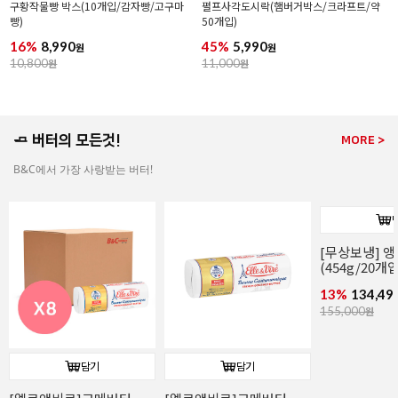
구황작물빵 박스(10개입/감자빵/고구마
펄프사각도시락(햄버거박스/크라프트/약
빵)
50개입)
16%
8,990
45%
5,990
원
원
10,800
원
11,000
원
🧈 버터의 모든것!
MORE >
B&C에서 가장 사랑받는 버터!
[무상보냉] 
(454g/20개
13%
134,49
155,000
원
담기
담기