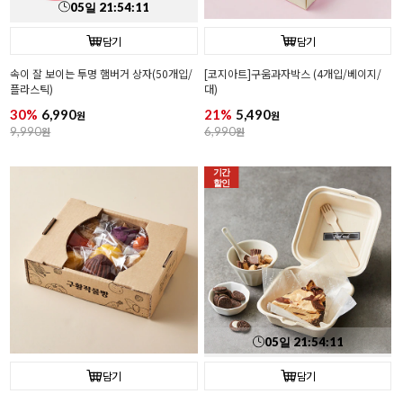
05
일
21
:
54
:
10
담기
담기
속이 잘 보이는 투명 햄버거 상자(50개입/
[코지아트]구움과자박스 (4개입/베이지/
플라스틱)
대)
30%
6,990
21%
5,490
원
원
9,990
원
6,990
원
기간
할인
05
일
21
:
54
:
10
담기
담기