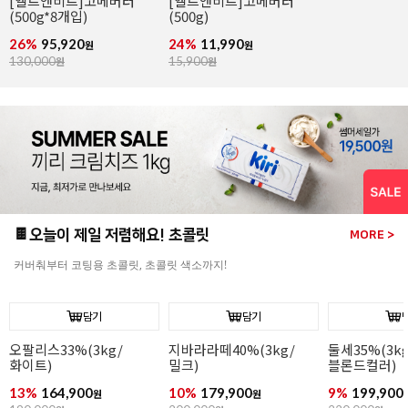
[엘르앤비르]고메버터
[엘르앤비르]고메버터
(500g*8개입)
(500g)
26%
95,920
24%
11,990
원
원
130,000
원
15,900
원
🍫오늘이 제일 저렴해요! 초콜릿
MORE >
커버춰부터 코팅용 초콜릿, 초콜릿 색소까지!
담기
담기
오팔리스33%(3kg/
지바라라떼40%(3kg/
둘세35%(3kg
화이트)
밀크)
블론드컬러)
13%
164,900
10%
179,900
9%
199,900
원
원