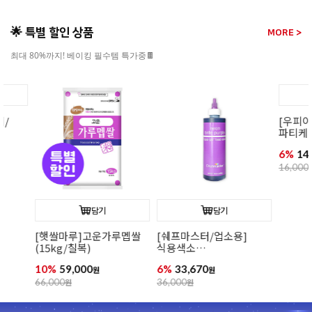
🌟 특별 할인 상품
MORE >
최대 80%까지! 베이킹 필수템 특가중🍫
[우피이피]
파티케이크믹
6%
14,990
원
16,000
원
담기
담기
[햇쌀마루]고운가루멥쌀
[쉐프마스터/업소용]
(15kg/칠복)
식용색소
네온브라이트퍼플 298g
10%
59,000
6%
33,670
원
10.5온즈(리쿠아젤)
원
66,000
원
36,000
원