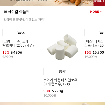
🛫직수입 식품관
MORE >
안정적 공급!/중간마진 없는 가격!
담기
[그랑퍼마쥬] 고메
[피스티]피스
발효버터(200g/가염/
스프레드 (200
냉동/프랑스)
카카오버터 함
15%
8,480
16%
15,900
원
9,990
원
19,000
원
담기
녹이기 쉬운 마시멜로우
(마쉬멜로우/1kg)
30%
6,990
원
10,000
원