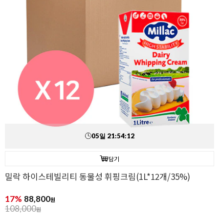
05
일
21
:
54
:
11
담기
밀락 하이스테빌리티 동물성 휘핑크림(1L*12개/35%)
17%
88,800
원
108,000
원