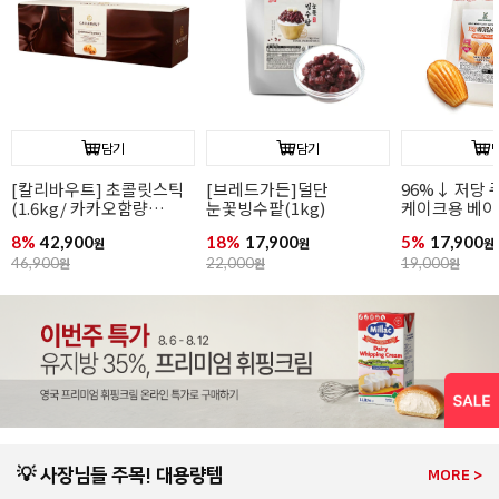
담기
담기
[칼리바우트] 초콜릿스틱
[브레드가든]덜단
96%↓ 저당 
(1.6kg/ 카카오함량
눈꽃빙수팥(1kg)
케이크용 베
44.8%/ 바통브랑제)
(1kg/대체당)
8%
42,900
18%
17,900
5%
17,900
원
원
원
46,900
원
22,000
원
19,000
원
💡 사장님들 주목! 대용량템
MORE >