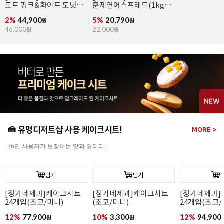
도트 핑크&화이트 도넛
훈제연어스프레드(1kg/
(냉동완제/74g x 36개입)
냉동)
2%
44,900
5%
20,790
원
원
46,000
원
22,000
원
🍰 유명디저트샵 사용 케이크시트!
MORE >
36만 사용자가 보장하는 맛과 퀄리티!
담기
담기
[장가네제과]케이크시트
[장가네제과]케이크시트
[장가네제과
24개입(초코/미니)
(초코/미니)
24개입(초코/
12%
77,900
10%
3,300
12%
94,900
원
원