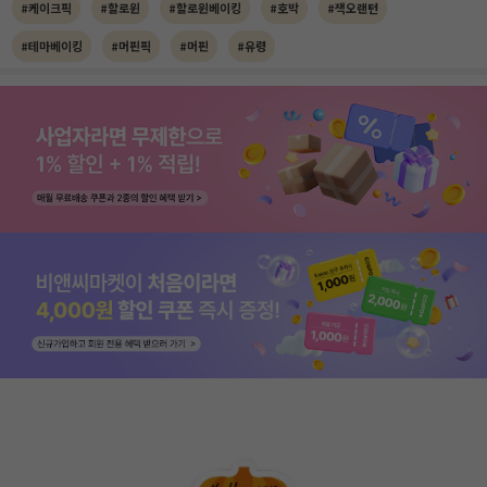
#케이크픽
#할로윈
#할로윈베이킹
#호박
#잭오랜턴
#테마베이킹
#머핀픽
#머핀
#유령