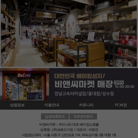
상점정보
이용안내
커뮤니티
PC버전
입점제휴문의
B2B견적문의
비앤씨마켓 :: 우리나라 대표 베이킹쇼핑몰
상호명 : (주)브레드가든ㅣ대표자 : 이영진
사업장소재지 : 서울 서초구 신반포로 194, 부속상가동 2층 대형 1호