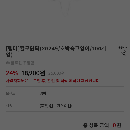
[템마]할로윈픽(XG249/호박속고양이/100개
입)
🎃 할로윈 꾸밈템
24%
18,900
원
25,000원
사업자회원은 로그인 후, 할인 및 적립 혜택이 제공됩니다.
브랜드
템마
배송
(조건)
지역별
총 상품 금액
원
0