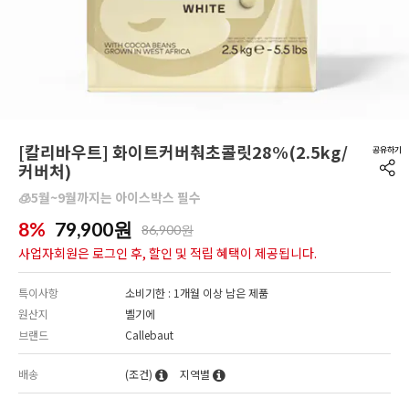
[칼리바우트] 화이트커버춰초콜릿28%(2.5kg/
커버처)
🧊5월~9월까지는 아이스박스 필수
8%
79,900
원
86,900원
사업자회원은 로그인 후, 할인 및 적립 혜택이 제공됩니다.
특이사항
소비기한 : 1개월 이상 남은 제품
원산지
벨기에
브랜드
Callebaut
배송
(조건)
지역별