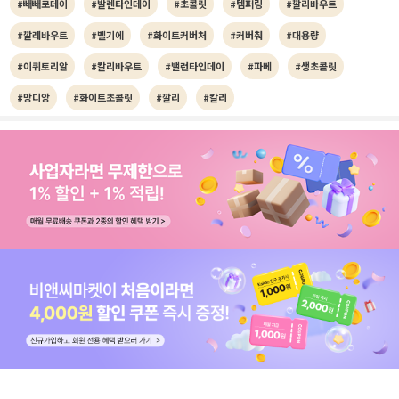
#빼빼로데이
#발렌타인데이
#초콜릿
#템퍼링
#깔리바우트
#깔레바우트
#벨기에
#화이트커버처
#커버춰
#대용량
#이퀴토리알
#칼리바우트
#밸런타인데이
#파베
#생초콜릿
#망디앙
#화이트초콜릿
#깔리
#칼리