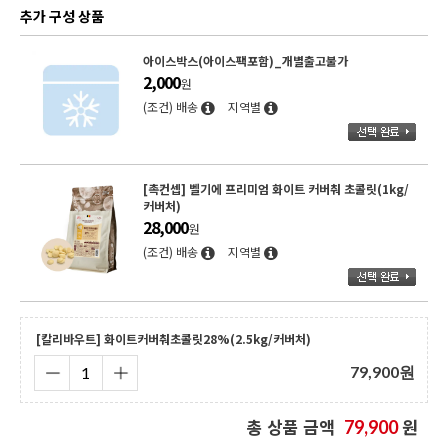
추가 구성 상품
아이스박스(아이스팩포함)_개별출고불가
2,000
원
(조건) 배송
지역별
[촉컨셉] 벨기에 프리미엄 화이트 커버춰 초콜릿(1kg/
커버처)
28,000
원
(조건) 배송
지역별
[칼리바우트] 화이트커버춰초콜릿28%(2.5kg/커버처)
79,900
원
총 상품 금액
원
79,900