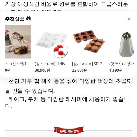
가장 이상적인 비율로 원료를 혼합하여 고급스러운
향과 맛을 완성하였으며
추천상품 🎁
중탕 후 템퍼링 작업 시 뛰어난 광택감으로 더욱 완
성도 높은 결과물을 만들어 낼 수 있습니다.
편리한 버튼형 타입으로 초콜릿 중탕 및 다양한 디저
트 만들 때 뛰어난 작업성을 자랑합니다.
아이스크림스틱(11.4cm\/막대)
[실리코마트] UNIVERSO 90 6구 (ø67xH27)
[실리코마트] SF127 CYLINDERS 원통 6구(ø70xH35)
구매포인트
,990원
30,900원
22,800원
1,190원
· 천연 가루 및 색소 등을 섞어 다양한 색상의 초콜릿
을 만들 수 있습니다.
·
케이크, 쿠키 등 다양한 레시피에 사용하기 좋습니
다.