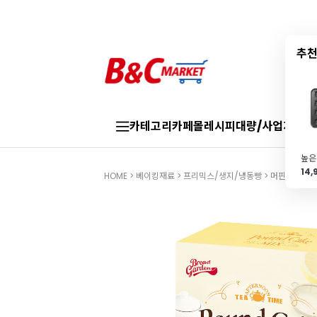
추천
카테고리
카페몰
레시피
대량/사업자
브랜
14
HOME
>
베이킹재료
>
프리믹스/생지/냉동빵
>
머핀/케이크