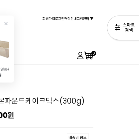
회원가입
로그인
매장안내
고객센터 ▼
0
[에코팩]일회용미니파운드틀-골드(80x40\/10개) 플럼피몰드
앵커FP버터(454g)
[브레드가든]스프링클 넌파레일스칼라 60g
아이스박스 [大 \/냉장,냉동 필수]_개별출고불가
원
6,740원
3,990원
4,000원
6,990원
몬파운드케이크믹스(300g)
00
원
배송비 정보