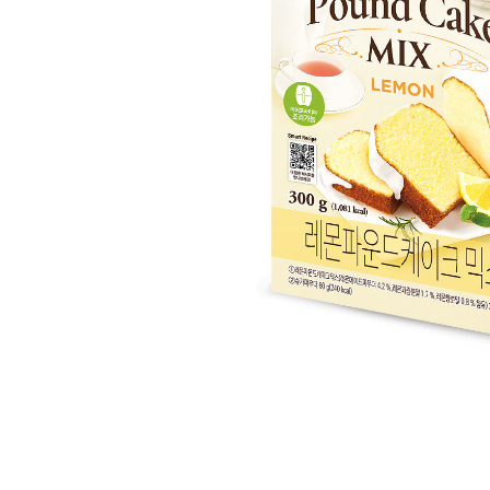
코팩]일회용미니파운드틀-골드(80x40/10개)
[M
피몰드
0
9,
2,590원
2
담기
SSE] 코팅좋은 미니파운드틀(2
[
5.2X7.6cm)
0
19,