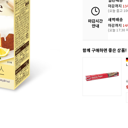
일반배송
마감까지
13
(오늘 출고 10
새벽배송
마감시간
마감까지
14
안내
(오늘 17:30 
함께 구매하면 좋은 상품!
ESSE] 코팅좋은 파운드틀(25X11cm)
000
6
2%
6,990원
담기
MESSE] 코팅좋은 미니파운드틀(8구/36X24cm)
000