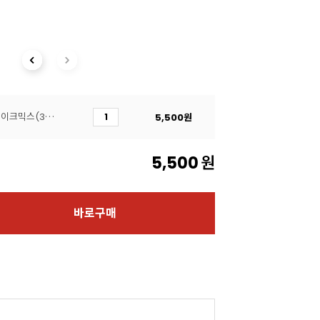
[브레드가든]레몬파운드케이크믹스(300g)
5,500
원
5,500
원
바로구매