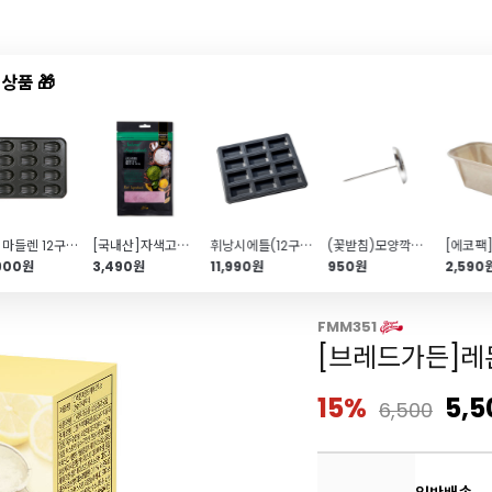
상품 🎁
드샵
신상품
TOP50
특가/혜택
높은 마들렌 12구(335x260x32mm)
[국내산]자색고구마가루(70g)
휘낭시에틀(12구\/피낭시에\/휘난세\/335x260x16mm)
(꽃받침)모양깍지(No.908)
,900원
3,490원
11,990원
950원
2,590
믹스
FMM351
[브레드가든]레
15%
5,5
6,500