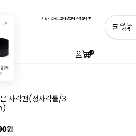
회원가입
로그인
매장안내
고객센터 ▼
0
높은원형틀(케이크틀\/1호\/15cmX7cm)
백색노루지 L자봉투(200장\/15*15)
[해피바닐라] 바닐라익스트랙(20ml)
사각팬(정사각틀\/3호\/195xH45)
원
4,990원
7,890원
5,690원
6,900원
좋은 사각팬(정사각틀/3
m)
90
원