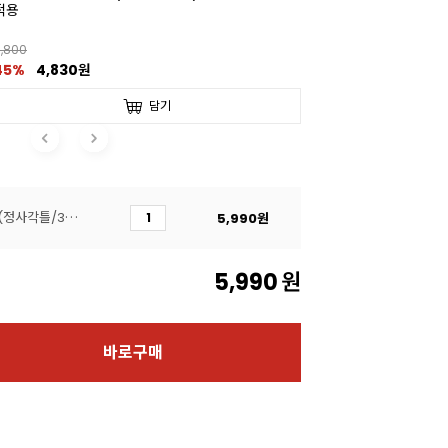
적용
,800
45%
4,830원
담기
[MESSE]코팅좋은 사각팬(정사각틀/3호/21.5x21.5cm)
5,990
원
5,990
원
바로구매