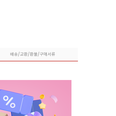
라떼부터 스무디까지! 한
배송/교환/환불/구매서류