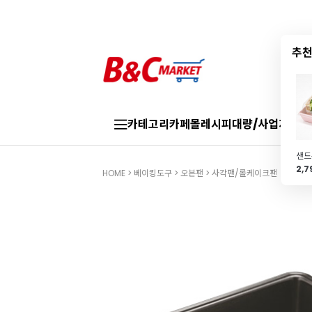
추천
카테고리
카페몰
레시피
대량/사업자
브랜
2,
HOME
>
베이킹도구
>
오븐팬
>
사각팬/롤케이크팬