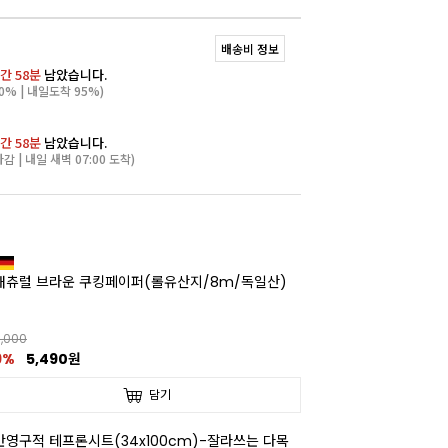
배송비 정보
간 58분
남았습니다.
0% | 내일도착 95%)
간 58분
남았습니다.
마감 | 내일 새벽 07:00 도착)
내츄럴 브라운 쿠킹페이퍼(롤유산지/8m/독일산)
,000
9%
5,490원
담기
반영구적 테프론시트(34x100cm)-잘라쓰는 다목