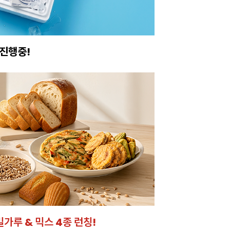
진행중!
이번주 특가, 유지
온라인 특가로 구매하러 
밀가루 & 믹스 4종 런칭!
잘되는 카페의 선