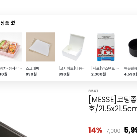
상품 🎁
드샵
신상품
TOP50
특가/혜택
샌드위치-정사각(핑크\/5개입)
스크래퍼
[코지아트]다용도 쿠키박스(화이트\/1호)
[사프]인스턴트 드라이이스트(레드\/125g)
790원
990원
890원
2,300원
4,590
3241
[MESSE]코팅
호/21.5x21.5c
14%
5,9
7,000