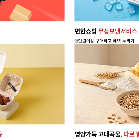
편한쇼핑
무상보냉서비스
15만원이상 구매하고 혜택 누리기!
종
영양가득 고대곡물,
파로 