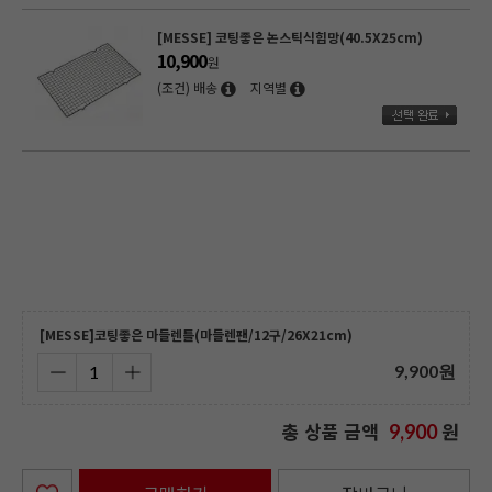
.5X25cm)
철판이형제(115g/틀분리전용유/퓨라릭스)
3,990
원
(조건) 배송
지역별
BG 실리콘브러쉬 (빵솔 빵붓)
2,990
원
(조건) 배송
지역별
[MESSE]코팅좋은 마들렌틀(마들렌팬/12구/26X21cm)
9,900
원
총 상품 금액
원
9,900