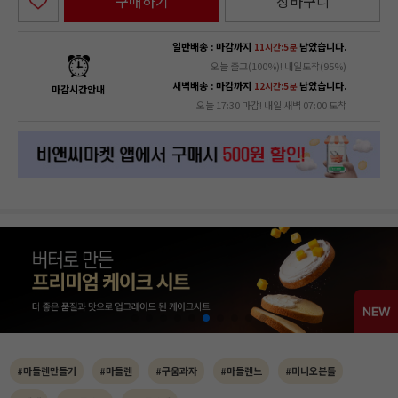
구매하기
장바구니
일반배송 : 마감까지
남았습니다.
11시간:5분
오늘 출고(100%)! 내일도착(95%)
새벽배송 : 마감까지
남았습니다.
12시간:5분
마감시간안내
오늘 17:30 마감! 내일 새벽 07:00 도착
#마들렌만들기
#마들렌
#구움과자
#마들렌느
#미니오븐틀