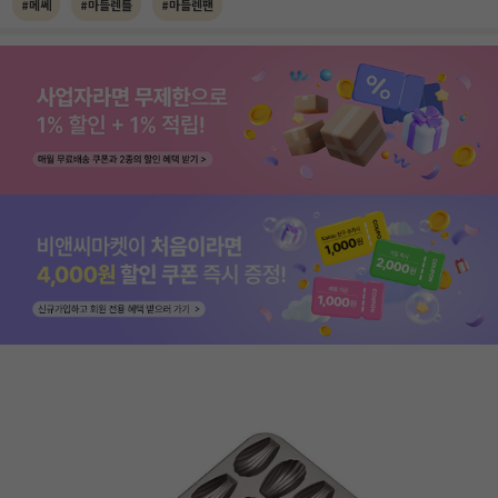
#메쎄
#마들렌틀
#마들렌팬