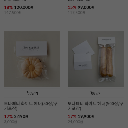
18%
120,000
15%
99,000
원
원
147,500
원
117,500
원
담기
담기
보나페티 화이트 헤더(50장/쿠
보나페티 화이트 헤더(500장/쿠
키포장)
키포장)
17%
2,490
17%
19,900
원
원
3,000
원
24,000
원