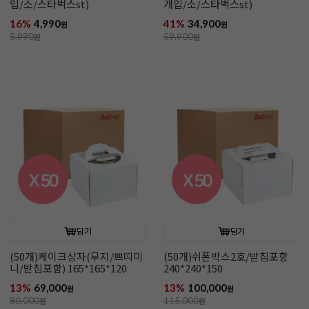
입/소/스타벅스st)
개입/소/스타벅스st)
16%
4,990
41%
34,900
원
원
5,990
원
59,900
원
담기
담기
(50개)케이크상자(무지/쁘띠미
(50개)쉬폰박스2호/받침포함
니/받침포함) 165*165*120
240*240*150
13%
69,000
13%
100,000
원
원
80,000
원
115,000
원