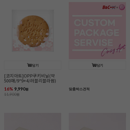
담기
담기
[코지아트]OPP쿠키비닐(약
500매/9*9+4/러블리블라썸)
16%
9,990
맞춤박스견적
원
11,900
원