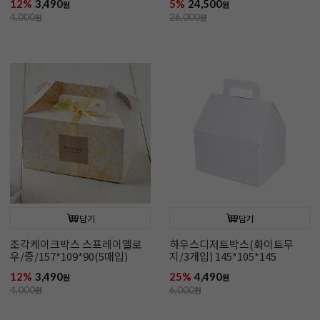
12%
3,490
5%
24,500
원
원
4,000
원
26,000
원
담기
담기
조각케이크박스 스프레이옐로
하우스디저트박스(화이트무
우/중/157*109*90(5매입)
지/3개입) 145*105*145
12%
3,490
25%
4,490
원
원
4,000
원
6,000
원