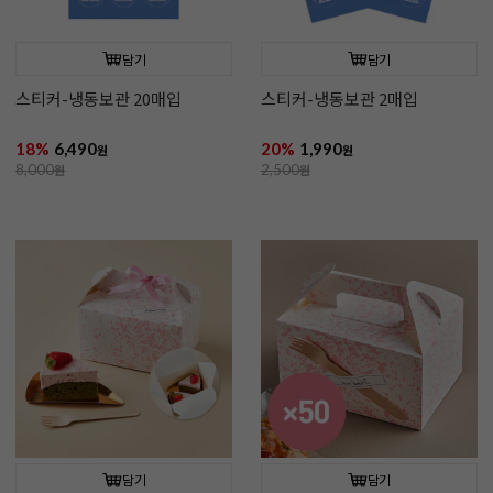
담기
담기
스티커-냉동보관 20매입
스티커-냉동보관 2매입
18%
6,490
20%
1,990
원
원
8,000
원
2,500
원
담기
담기