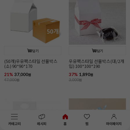
담기
담기
(50개)우유팩스타일 선물박스
우유팩스타일 선물박스(대/2개
(소) 90*90*170
입) 100*100*190
21%
37,000
37%
1,890
원
원
47,000
원
3,000
원
카테고리
레시피
홈
찜
마이페이지