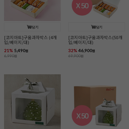
담기
담기
[코지아트]구움과자박스 (4개
[코지아트]구움과자박스(50개
입/베이지/대)
입/베이지/대)
21%
5,490
32%
46,900
원
원
6,990
원
69,900
원