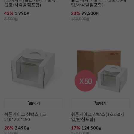
(2호/사각받침포함)
입/사각받침포함)
43%
1,990
23%
99,500
원
원
3,500
원
130,000
원
담기
담기
쉬폰케이크 창박스 1호
쉬폰케이크 창박스(1호/50개
210*210*150
입/받침포함)
28%
2,490
17%
124,500
원
원
3,500
원
150,000
원