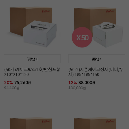
담기
담기
(50개)케이크박스1호/받침포함
(50개)시폰케이크상자(미니/무
210*210*120
지) 185*185*150
20%
75,260
12%
88,000
원
원
94,100
원
100,000
원