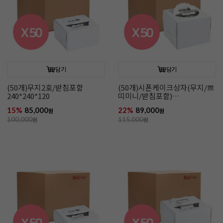
담기
담기
(50개)무지2호/받침포함
(50개)시폰케이크상자(무지/쁘
240*240*120
띠미니/받침포함)
165*165*150
15%
85,000
22%
89,000
원
원
100,000
원
115,000
원