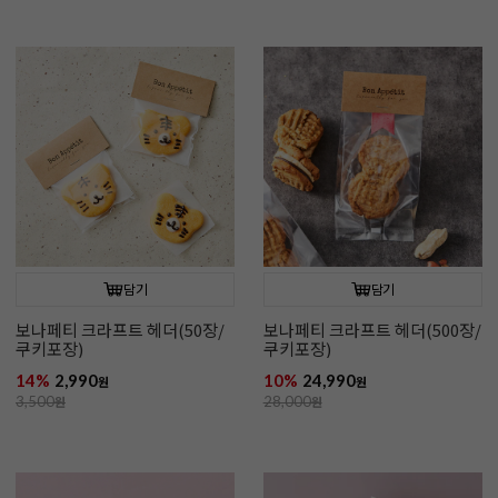
담기
담기
보나페티 크라프트 헤더(50장/
보나페티 크라프트 헤더(500장/
쿠키포장)
쿠키포장)
14%
2,990
10%
24,990
원
원
3,500
원
28,000
원