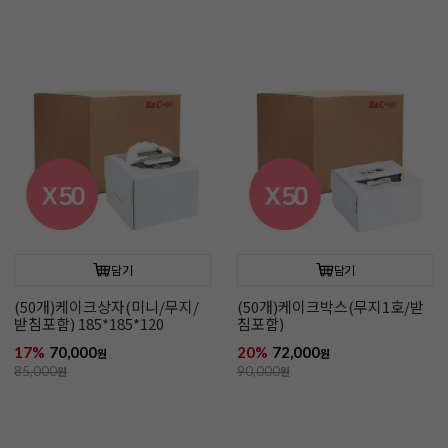
담기
담기
(50개)케이크상자(미니/무지/
(50개)케이크박스(무지1호/받
받침포함) 185*185*120
침포함)
17%
70,000
20%
72,000
원
원
85,000
원
90,000
원