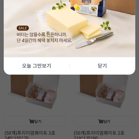
담기
담기
(50개)쉬폰박스3호/받침포함
(50개)케이크박스2호/받침포함
270*270*150
240*240*120
16%
99,000
19%
90,420
원
원
119,000
원
113,000
원
오늘 그만보기
닫기
담기
담기
(50개)프리미엄화이트 3호
(50개)프리미엄화이트 2호
245*155*70
210*125*60