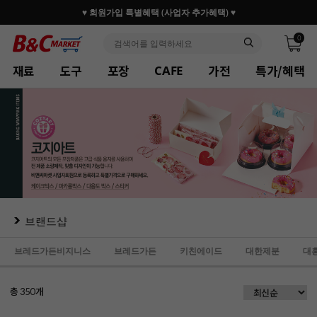
♥ 회원가입 특별혜택 (사업자 추가혜택) ♥
0
재료
도구
포장
가전
특가/혜택
CAFE
브랜드샵
브레드가든비지니스
브레드가든
키친에이드
대한제분
대
총
개
350