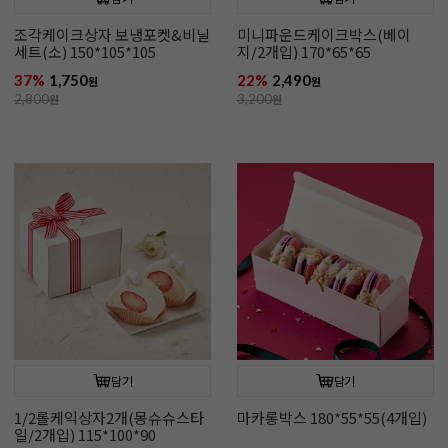
조각케이크상자 보냉포켓&비닐
미니파운드케이크박스(베이
세트(소) 150*105*105
지/2개입) 170*65*65
37%
1,750
22%
2,490
원
원
2,800
원
3,200
원
담기
담기
1/2롤케익상자2개(몽슈슈스타
마카롱박스 180*55*55(4개입)
일/2개입) 115*100*90