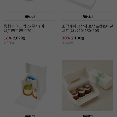
담기
담기
돔형 케이크박스-무지(미
조각케이크상자 보냉포켓&비닐
니/185*185*120)
세트(대) 210*150*105
16%
2,090
30%
2,100
원
원
2,500
원
3,000
원
담기
담기