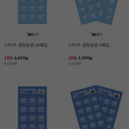
담기
담기
스티커-냉장보관 20매입
스티커-냉장보관 2매입
18%
6,490
20%
1,990
원
원
8,000
원
2,500
원