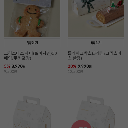
담기
담기
크리스마스 헤더(실버샤인/50
롤케이크박스(5개입/크리스마
매입/쿠키포장)
스 한정)
5%
8,990
20%
9,990
원
원
9,500
원
12,500
원