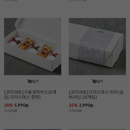
담기
담기
[코지아트]구움과자박스(5개
[코지아트]크리스마스 띠지(실
입/크리스마스 한정)
버샤인/10개입)
20%
5,990
25%
2,990
원
원
7,500
원
4,000
원