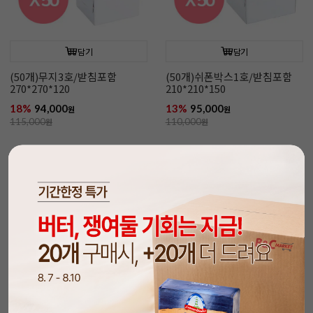
담기
담기
(50개)무지3호/받침포함
(50개)쉬폰박스1호/받침포함
270*270*120
210*210*150
18%
94,000
13%
95,000
원
원
115,000
원
110,000
원