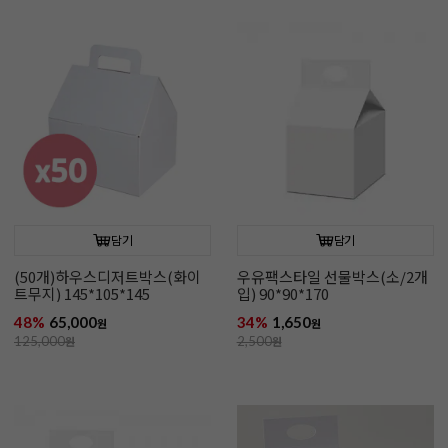
담기
담기
(50개)하우스디저트박스(화이
우유팩스타일 선물박스(소/2개
트무지) 145*105*145
입) 90*90*170
48%
65,000
34%
1,650
원
원
125,000
원
2,500
원