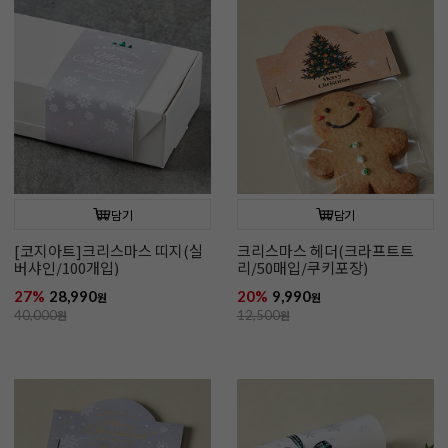
담기
담기
[코지아트]크리스마스 띠지(실
크리스마스 헤더(크라프트트
버샤인/100개입)
리/50매입/쿠키포장)
27%
28,990
20%
9,990
원
원
40,000
원
12,500
원