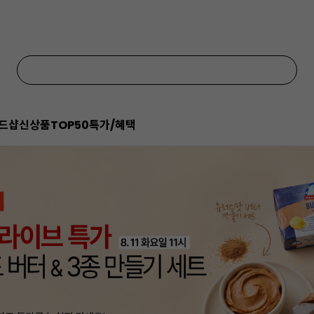
드샵
신상품
TOP50
특가/혜택