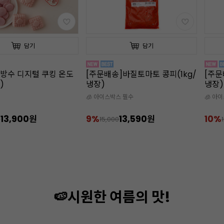
담기
담기
]바질토마토 콩피(1kg/
[주문배송]포멜로망고 콩피(1kg/
[주문
냉장)
제/92
스 필수
🧊 아이스박스 필수
🧊 아
13,590원
10%
8,990원
10%
0
10,000
🍉시원한 여름의 맛!