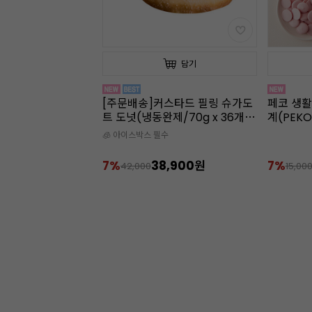
담기
담기
스타드 필링 슈가도
페코 생활방수 디지털 쿠킹 온도
[주문배송
제/70g x 36개
계(PEKO)
냉장)
수
🧊 아이스박
8,900원
7%
13,900원
9%
15,000
15,00