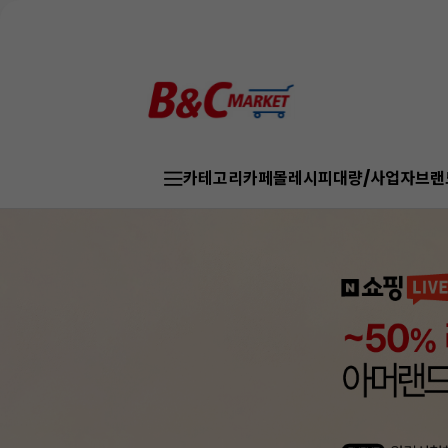
카테고리
카페몰
레시피
대량/사업자
브랜