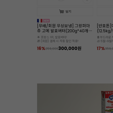
담기
담기
무상보냉] 그랑퍼마
[반호튼]다크 커버처초콜릿
[햇쌀마루
버터(200g*40개
(12.5kg/56.1%/대용량)
입/1kg
/프랑스)
발효버터!
🍫부드러운 식감과 작업성이 뛰어나요
* 수분량: 12
 자동 할인 적용!
🧊 5월~9월까지는 아이스박스 필수
300,000원
17%
299,000원
28%
359,000
120,