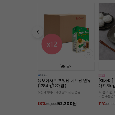
담기
담기
프엉남 베트남 연유
[예가미] 벌크 찹쌀떡 (60g*30
[예가미] 
개입)
개/1.8kg/냉동)
개/1.8k
 많이 쓰는 연유
🍡 쫀-득한 매력을 지닌 찹쌀떡 🚘 오전 9시
🍡 쫀-득한 
이전 주문건까지 당일 출고
이전 주문건
🧊아이스박스 추가구매 필수
🧊아이스박
2,200원
11%
9,700원
11%
10,900
10,90