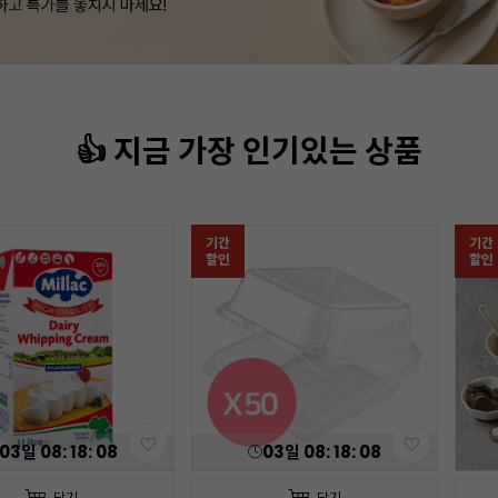
👍 지금 가장 인기있는 상품
기간
기간
할인
할인
03
일
08
:
18
:
07
03
일
08
:
18
:
07
담기
담기