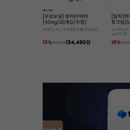
앵커FP버터
[밀락]하이스테빌리티 동물성 휘
속이 잘 
개입/무염)
핑크림(1L/35%)
(50개입
상증정 상품(단일포장)
🧊 아이스박스 추가 구매 필수
🌟 디저트를
✔️소비기한: 2026-09-08
134,490원
18%
7,400원
30%
9,000
9,9