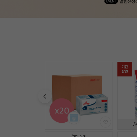
기간
기간
할인
할인
03
일
08
:
18
:
07
담기
담기