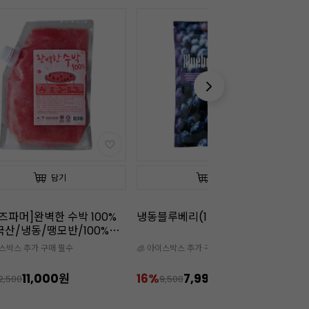
담기
담기
루베리(1kg)
냉동딸기(1kg)
냉
이스박스 추가 구매 필수
🧊 아이스박스 추가 구매 필수

7,990원
14%
5,990원
1
9,500
7,000