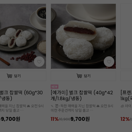
담기
담기
벌크 찹쌀떡 (40g*42
[프렌즈파머]완벽한 수박 100%
냉동블
g/냉동)
1kg(국산/냉동/땡모반/100%착
즙)
매력을 지닌 찹쌀떡 🚘 오전 9시
🧊 아이스박스 추가 구매 필수
🧊 아
까지 당일 출고
스 추가구매 필수
9,700원
12%
11,000원
16%
0
12,500