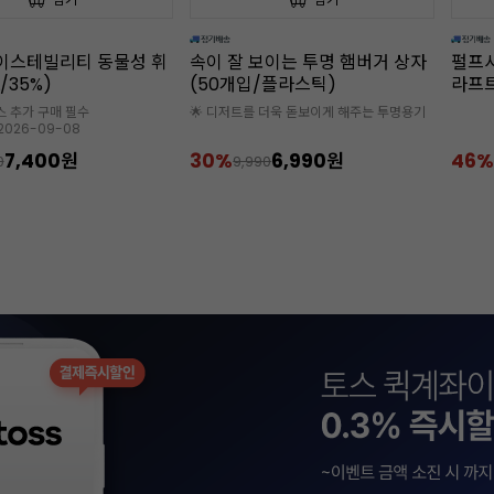
보이는 투명 햄버거 상자
펄프사각도시락(햄버거박스/크
미니 
/플라스틱)
라프트/약50개입)
입/12
 더욱 돋보이게 해주는 투명용기
125*1
6,990원
46%
5,990원
30%
90
11,000