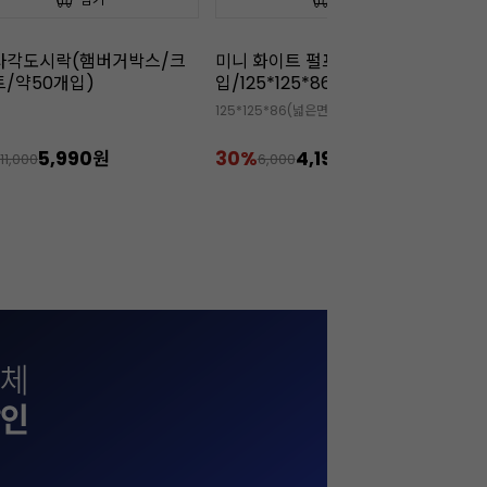
화이트 펄프 도시락 (50개
[무배/회원 아이스박스 무료]끼
[
5*125*86)
리 크림치즈(1kgx12개)
3
25*86(넓은면)/75*75*86(바닥면)
🧊 회원 아이스박스 무상 증정 상품
✅

4,190원
22%
234,000원
3
6,000
299,900