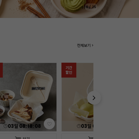
5
/
25
전체보기 >
03
일
08
:
18
:
07
담기
담기