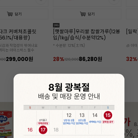
담기
담기
]우리쌀 찹쌀가루(12봉
[밀락]골드 휘핑크림(1L x12개)
[밀락
/습식/수분약12%)
핑크림
%(±1%)
🧊 아이스박스 추가 구매 필수
🧊 아
✔️소비기
86,280원
32%
63,600원
18%
000
94,000