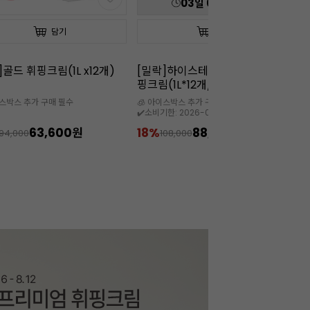
03
일
08
:
18
:
05
담기
담기
]하이스테빌리티 동물성 휘
[칼리바우트]2815다크(10kg/벌
[칼
(1L*12개/35%)
크/벨기에)
W
이스박스 추가 구매 필수
🧊 5월~9월까지는 아이스박스 필수

한: 2026-09-08
88,800원
11%
319,900원
1
108,000
359,000