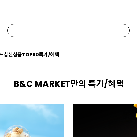
드샵
신상품
TOP50
특가/혜택
B&C MARKET만의 특가/혜택