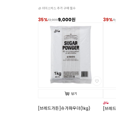
🧊 아이스박스 추가 구매 필수
35%
9,000원
39%
13,900
11
담기
[브레드가든]슈가파우더(1kg)
[브레드