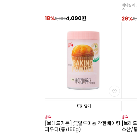
베이킹에 
스
18%
4,090원
29%
5,000
8
담기
[브레드가든] 無알루미늄 착한베이킹
[브레드
파우더(통/155g)
스산/통