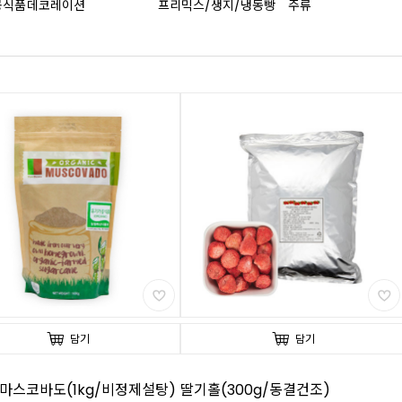
공식품
데코레이션
프리믹스/생지/냉동빵
주류
담기
담기
마스코바도(1kg/비정제설탕)
딸기홀(300g/동결건조)