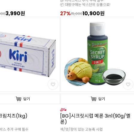
🧊 아이스박스 추가 구매 필수
📦 대량구매는 박스단위 상품으로!
3,990원
27%
10,900원
800
15,000
담기
담기
크림치즈(1kg)
[BG]시크릿시럽 메론 3in1(90g/멜
론)
스박스 추가 구매 필수
색/맛/향이 있는 고농축 시럽