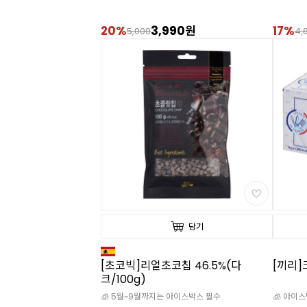
20%
3,990원
17%
5,000
4,
담기
[초코빅]리얼초코칩 46.5%(다
[끼리]
크/100g)
🧊 5월~9월까지는 아이스박스 필수
🧊 아이