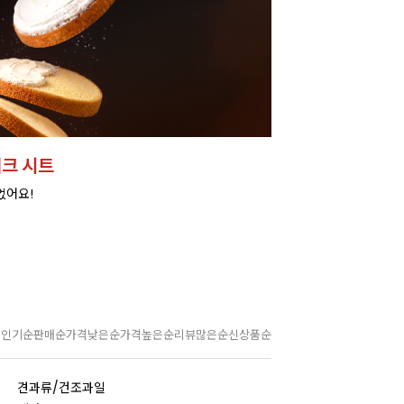
크 시트
었어요!
인기순
판매순
가격낮은순
가격높은순
리뷰많은순
신상품순
견과류/건조과일