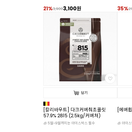
21%
3,100원
35%
3,900
2
담기
[칼리바우트] 다크커버춰초콜릿
[에버휩
57.9% 2815 (2.5kg/커버처)
🧊 5월~9월까지는 아이스박스 필수
🧊 아이