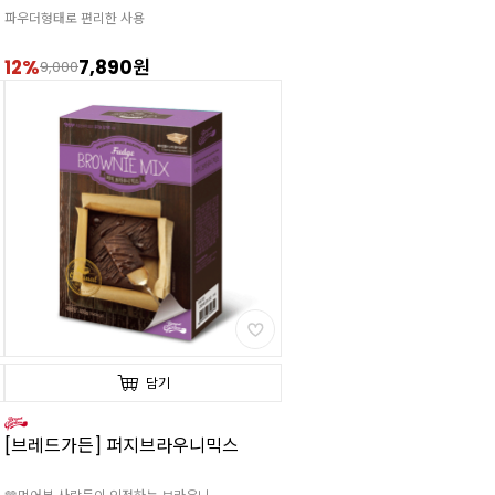
파우더형태로 편리한 사용
12%
7,890원
9,000
담기
[브레드가든] 퍼지브라우니믹스