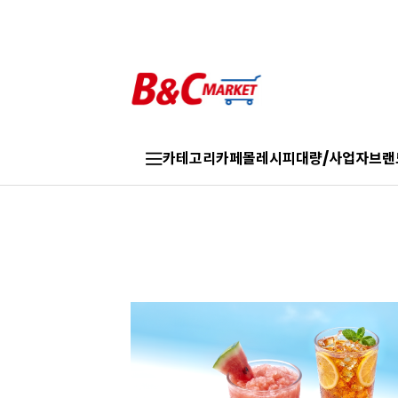
카테고리
카페몰
레시피
대량/사업자
브랜