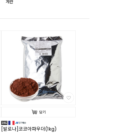
계란
담기
[발로나]코코아파우더(1kg)