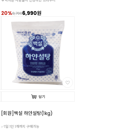
🤎먹어본 사람들이 인정하는 브라우니
20%
6,990원
8,700
담기
[회원]백설 하얀설탕(1kg)
✅1일 1인 1개까지 구매가능