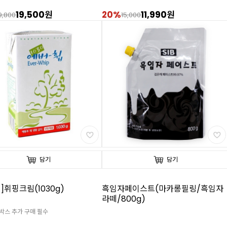
19,500원
20%
11,990원
9,800
15,000
담기
담기
]휘핑크림(1030g)
흑임자페이스트(마카롱필링/흑임자
라떼/800g)
스박스 추가 구매 필수