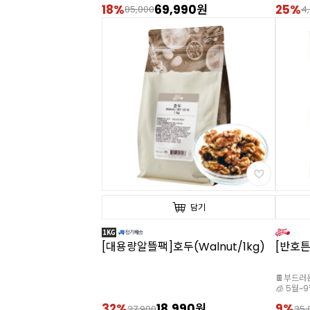
18%
69,990원
25%
85,000
4
담기
[대용량알뜰팩]호두(Walnut/1kg)
[반호튼
🍫부드러
🧊 5월
32%
18,990원
9%
27,900
35,