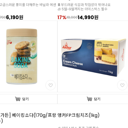
고급스러운 풍미를 더해주는 바닐라 에센
🍫부드러운 식감과 작업성이 뛰어나요
🧊 5월~9월까지는 아이스박스 필수
6,190원
17%
14,990원
,700
18,000
담기
담기
가든] 베이킹소다(170g/프랑
앵커FP크림치즈(1kg)
)