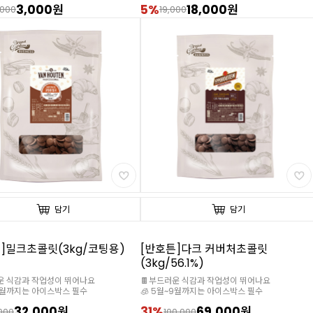
3,000원
5%
18,000원
,000
19,000
담기
담기
]밀크초콜릿(3kg/코팅용)
[반호튼]다크 커버처초콜릿
(3kg/56.1%)
운 식감과 작업성이 뛰어나요
🍫부드러운 식감과 작업성이 뛰어나요
~9월까지는 아이스박스 필수
🧊 5월~9월까지는 아이스박스 필수
32,000원
31%
69,000원
000
100,000