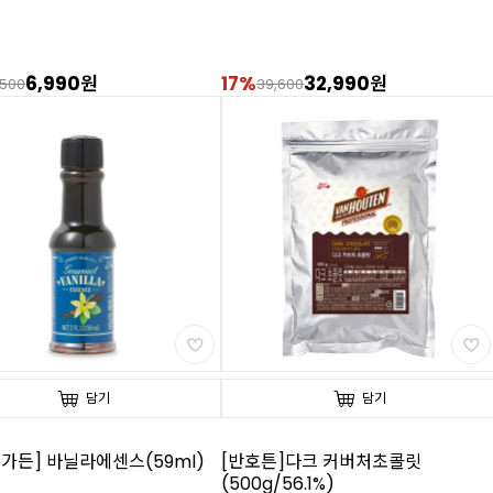
6,990원
17%
32,990원
,500
39,600
담기
담기
가든] 바닐라에센스(59ml)
[반호튼]다크 커버처초콜릿
(500g/56.1%)