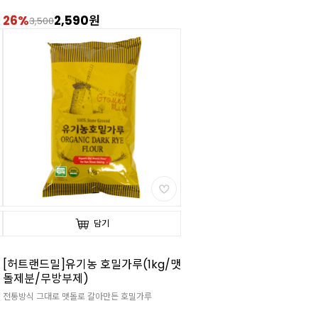
26%
2,590원
3,500
담기
[허트랜드밀]유기농 호밀가루(1kg/맷
돌제분/무방부제)
전통방식 그대로 맷돌로 갈아만든 호밀가루