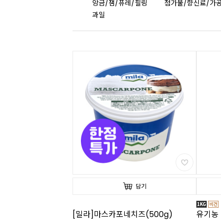
앙금/잼/퓨레/필링
첨가물/향신료/가
과일
담기
[밀라]마스카포네치즈(500g)
유기농 