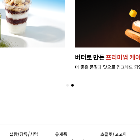
버터로 만든
프리미엄 케이
더 좋은 품질과 맛으로 업그레드 되
설탕/당류/시럽
유제품
초콜릿/코코아