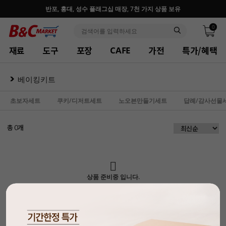
반포, 홍대, 성수 플래그십 매장, 7천 가지 상품 보유
0
재료
도구
포장
가전
특가/혜택
CAFE
베이킹키트
초보자세트
쿠키/디저트세트
노오븐만들기세트
답례/감사선물
총
개
0
상품 준비중 입니다.