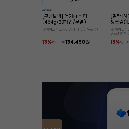
앵커FP버터
[밀락]하이스테빌리티 동물성 휘
속이 잘 
개입/무염)
핑크림(1L/35%)
(50개입
상증정 상품(단일포장)
🧊 아이스박스 추가 구매 필수
🌟 디저트를
✔️소비기한: 2026-09-08
134,490원
18%
7,400원
30%
9,000
9,9