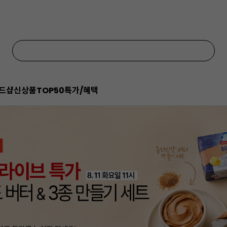
드샵
신상품
TOP50
특가/혜택