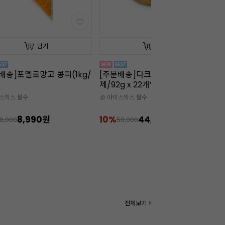
담기
담기
배송]다크 크로넛(냉동완
판 젤라틴 골드(10장/약20g/소)
판
g x 22개입)
소
이스박스 필수
44,900원
50%
1,990원
4
50,000
3,990
전체보기 >