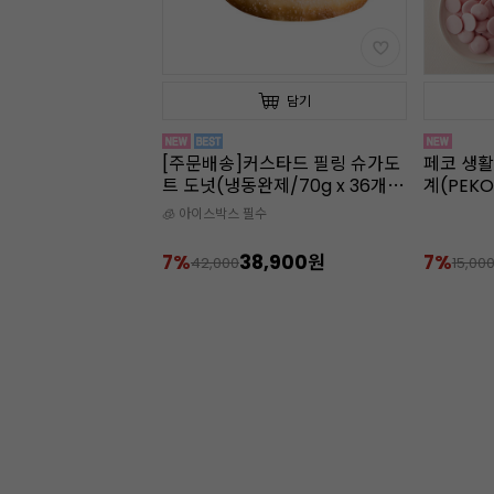
담기
담기
스타드 필링 슈가도
페코 생활방수 디지털 쿠킹 온도
[주문배송
제/70g x 36개
계(PEKO)
냉장)
수
🧊 아이스박
8,900원
7%
13,900원
9%
15,000
15,00