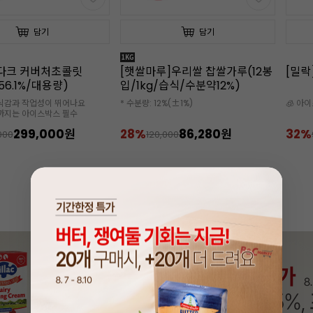
담기
담기
]우리쌀 찹쌀가루(12봉
[밀락]골드 휘핑크림(1L x12개)
[밀락
/습식/수분약12%)
핑크림
%(±1%)
🧊 아이스박스 추가 구매 필수
🧊 아
✔️소비기
86,280원
32%
63,600원
18%
000
94,000