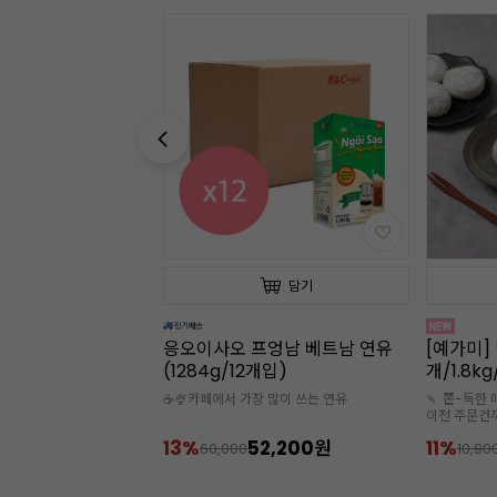
담기
담기
프엉남 베트남 연유
[예가미] 벌크 찹쌀떡 (60g*30
[예가미] 
개입)
개/1.8kg/냉동)
개/1.8k
 많이 쓰는 연유
🍡 쫀-득한 매력을 지닌 찹쌀떡 🚘 오전 9시
🍡 쫀-득한 
이전 주문건까지 당일 출고
이전 주문건
🧊아이스박스 추가구매 필수
🧊아이스박
2,200원
11%
9,700원
11%
10,900
10,90