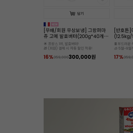
담기
담기
무상보냉] 그랑퍼마
[반호튼]다크 커버처초콜릿
[햇쌀마루
버터(200g*40개
(12.5kg/56.1%/대용량)
입/1kg
/프랑스)
발효버터!
🍫부드러운 식감과 작업성이 뛰어나요
* 수분량: 12
 자동 할인 적용!
🧊 5월~9월까지는 아이스박스 필수
300,000원
17%
299,000원
28%
359,000
120,