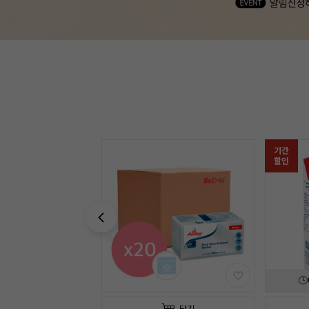
기간
기간
할인
할인
05
일
00
:
49
:
20
담기
담기