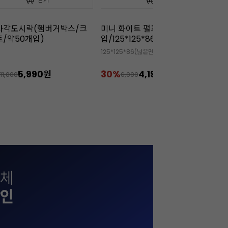
화이트 펄프 도시락 (50개
[무배/회원 아이스박스 무료]끼
[
5*125*86)
리 크림치즈(1kgx12개)
3
25*86(넓은면)/75*75*86(바닥면)
🧊 회원 아이스박스 무상 증정 상품
✅

4,190원
22%
234,000원
3
6,000
299,900