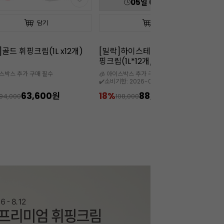
05
일
00
:
49
:
19
담기
담기
]하이스테빌리티 동물성 휘
[칼리바우트]2815다크(10kg/벌
[칼
(1L*12개/35%)
크/벨기에)
W
이스박스 추가 구매 필수
🧊 5월~9월까지는 아이스박스 필수

한: 2026-09-08
88,800원
11%
319,900원
1
108,000
359,000