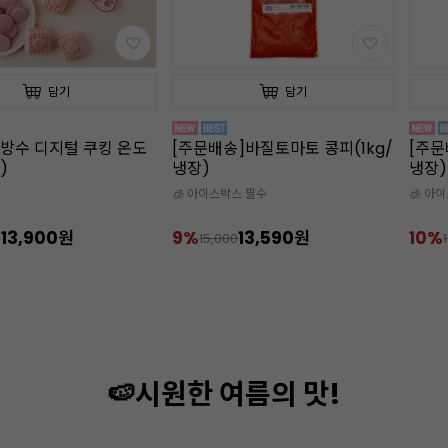
담기
담기
]바질토마토 콩피(1kg/
[주문배송]포멜로망고 콩피(1kg/
[주문
냉장)
제/92
스 필수
🧊 아이스박스 필수
🧊 아
13,590원
10%
8,990원
10%
0
10,000
🍉시원한 여름의 맛!