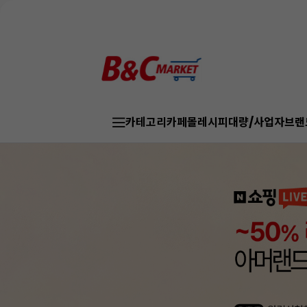
카테고리
카페몰
레시피
대량/사업자
브랜