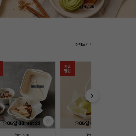
5
/
25
전체보기 >
05
일
00
:
49
:
20
담기
담기