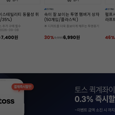
보이는 투명 햄버거 상자
펄프사각도시락(햄버거박스/크
미니 
/플라스틱)
라프트/약50개입)
입/12
 더욱 돋보이게 해주는 투명용기
125*1
6,990원
46%
5,990원
30%
90
11,000