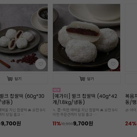
담기
담기
벌크 찹쌀떡 (40g*42
복음자리 수박 주스 100% 1kg(냉
[프렌
g/냉동)
동/땡모반/수박주스/100% 착
1kg
즙)
즙)
매력을 지닌 찹쌀떡 🚘 오전 9시
🧊 아이스박스 추가 구매 필수
🧊 아
까지 당일 출고
스 추가구매 필수
9,700원
24%
5,490원
12%
0
7,190
1