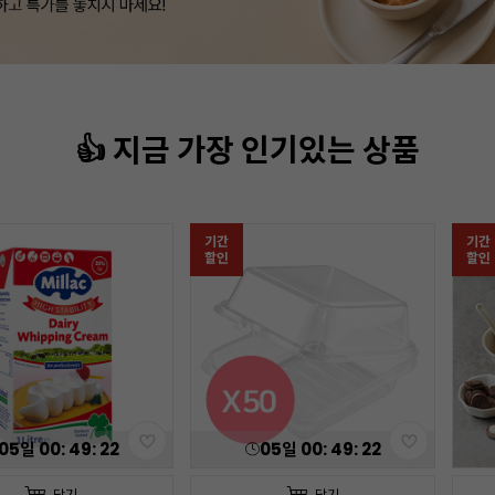
👍 지금 가장 인기있는 상품
기간
기간
할인
할인
05
일
00
:
49
:
20
05
일
00
:
49
:
20
담기
담기