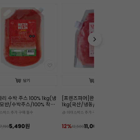
담기
담기
즈파머]완벽한 수박 100%
냉동블루베리(1kg)
냉
(국산/냉동/땡모반/100%착
이스박스 추가 구매 필수
🧊 아이스박스 추가 구매 필수

11,000원
16%
7,990원
1
2,500
9,500