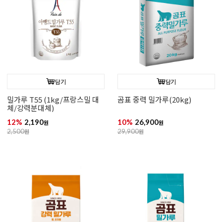
담기
담기
밀가루 T55 (1kg/프랑스밀 대
곰표 중력 밀가루(20kg)
체/강력분대체)
12%
2,190
10%
26,900
원
원
2,500
원
29,900
원