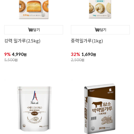
담기
담기
강력 밀가루(2.5kg)
중력밀가루(1kg)
9%
4,990
32%
1,690
원
원
5,500
원
2,500
원