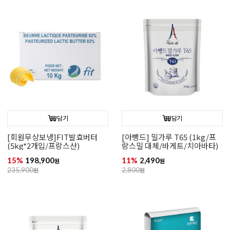
담기
담기
[회원무상보냉]FIT발효버터
[아뺑드] 밀가루 T65 (1kg/프
(5kg*2개입/프랑스산)
랑스밀 대체/바게트/치아바타)
15%
198,900
11%
2,490
원
원
235,900
원
2,800
원