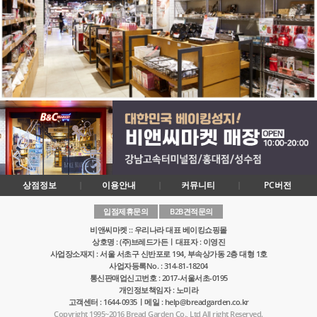
상점정보
이용안내
커뮤니티
PC버전
입점제휴문의
B2B견적문의
비앤씨마켓 :: 우리나라 대표 베이킹쇼핑몰
상호명 : (주)브레드가든ㅣ대표자 : 이영진
사업장소재지 : 서울 서초구 신반포로 194, 부속상가동 2층 대형 1호
사업자등록No. : 314-81-18204
통신판매업신고번호 : 2017-서울서초-0195
개인정보책임자 : 노미라
고객센터 : 1644-0935ㅣ메일 : help@breadgarden.co.kr
Copyright 1995~2016 Bread Garden Co., Ltd All right Reserved.