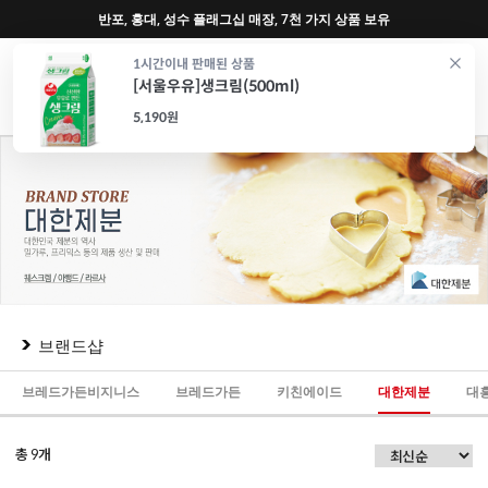
♥ 회원가입 특별혜택 (사업자 추가혜택) ♥
0
1시간이내 판매된 상품
[서울우유]생크림(500ml)
재료
도구
포장
가전
특가/혜택
CAFE
5,190원
브랜드샵
브레드가든비지니스
브레드가든
키친에이드
대한제분
대
총
개
9