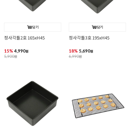
담기
담기
정사각틀2호 165xH45
정사각틀3호 195xH45
15%
4,990
18%
5,690
원
원
5,900
원
6,990
원