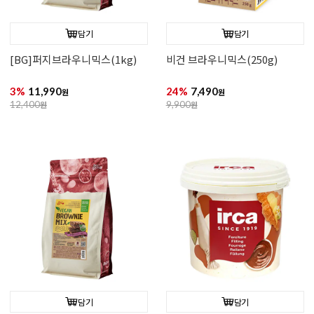
담기
담기
[BG]퍼지브라우니믹스(1kg)
비건 브라우니믹스(250g)
3%
11,990
24%
7,490
원
원
12,400
원
9,900
원
담기
담기