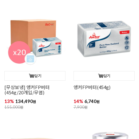
담기
담기
[무상보냉] 앵커FP버터
앵커FP버터(454g)
(454g/20개입/무염)
13%
134,490
14%
6,740
원
원
155,000
원
7,900
원