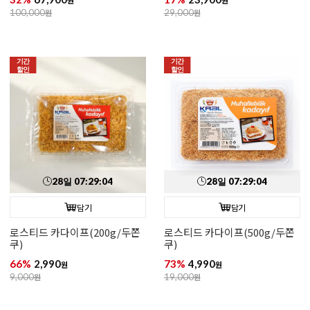
100,000
원
29,000
원
기간
기간
할인
할인
28
일
07
:
29
:
03
28
일
07
:
29
:
03
담기
담기
로스티드 카다이프(200g/두쫀
로스티드 카다이프(500g/두쫀
쿠)
쿠)
66%
2,990
73%
4,990
원
원
9,000
원
19,000
원