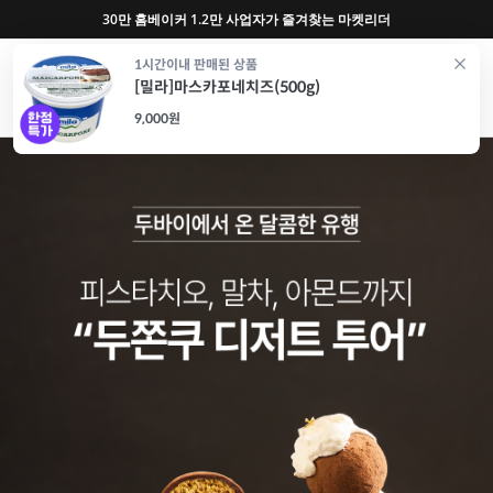
30만 홈베이커 1.2만 사업자가 즐겨찾는 마켓리더
0
1시간이내 판매된 상품
[밀라]마스카포네치즈(500g)
재료
도구
포장
가전
특가/혜택
CAFE
9,000원