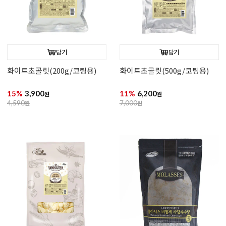
담기
담기
화이트초콜릿(200g/코팅용)
화이트초콜릿(500g/코팅용)
15%
3,900
11%
6,200
원
원
4,590
원
7,000
원