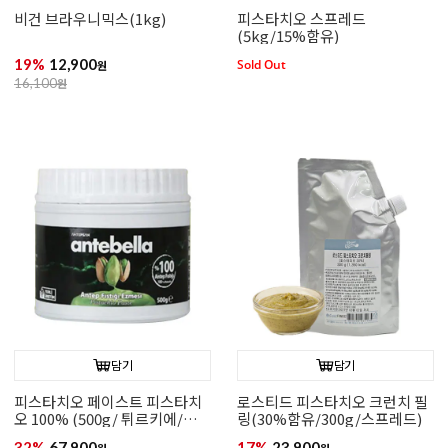
비건 브라우니믹스(1kg)
피스타치오 스프레드
(5kg/15%함유)
19%
12,900
Sold Out
원
16,100
원
담기
담기
피스타치오 페이스트 피스타치
로스티드 피스타치오 크런치 필
오 100% (500g/ 튀르키에/무첨
링(30%함유/300g/스프레드)
가)
32%
67,900
17%
23,900
원
원