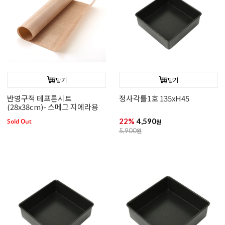
담기
담기
반영구적 테프론시트
정사각틀1호 135xH45
(28x38cm)- 스메그 지에라용
22%
4,590
Sold Out
원
5,900
원