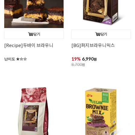
담기
담기
[Recipe]두바이 브라우니
[BG]퍼지브라우니믹스
19%
6,990
난이도 ★☆☆
원
8,700
원