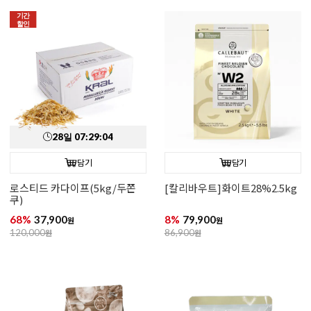
기간
할인
28
일
07
:
29
:
03
담기
담기
로스티드 카다이프(5kg/두쫀
[칼리바우트]화이트28%2.5kg
쿠)
68%
37,900
8%
79,900
원
원
120,000
원
86,900
원