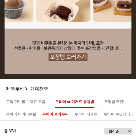
💚두바이 기획전💚
쫀득쿠키 필수 재료 모음
두바이 st 디저트 응용법
포장템 추천!
두바이 티라미수볼
두바이 브라우니
두바이 타르트
두바이 수건케이크
총
개
37