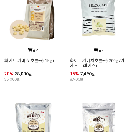
담기
담기
화이트 커버춰 초콜릿(1kg)
화이트커버처초콜릿(200g/카
카오 트레이스)
20%
28,000
15%
7,490
원
원
35,000
원
8,900
원