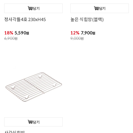
담기
담기
정사각틀4호 230xH45
높은 식힘망(블랙)
18%
5,590
12%
7,900
원
원
6,900
원
9,000
원
담기
사각식힘망