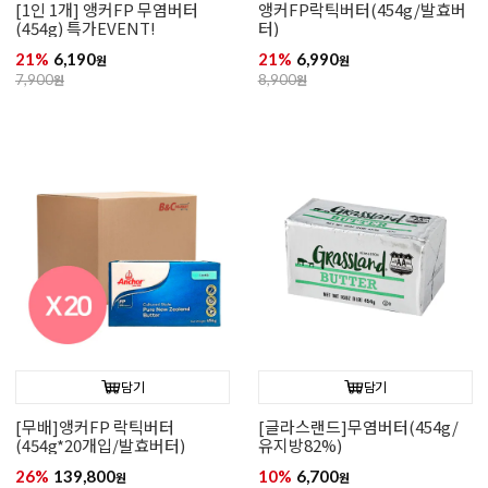
[1인 1개] 앵커FP 무염버터
앵커FP락틱버터(454g/발효버
(454g) 특가EVENT!
터)
21%
6,190
21%
6,990
원
원
7,900
원
8,900
원
담기
담기
[무배]앵커FP 락틱버터
[글라스랜드]무염버터(454g/
(454g*20개입/발효버터)
유지방82%)
26%
139,800
10%
6,700
원
원