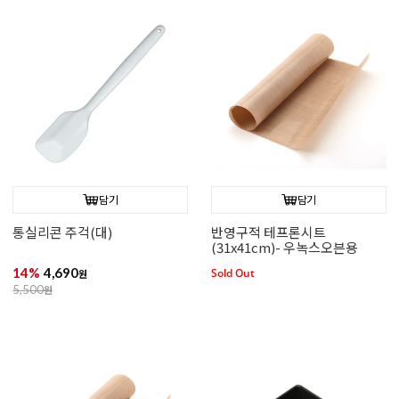
담기
담기
통실리콘 주걱(대)
반영구적 테프론시트
(31x41cm)- 우녹스오븐용
14%
4,690
Sold Out
원
5,500
원