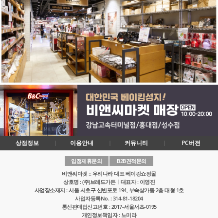
상점정보
이용안내
커뮤니티
PC버전
입점제휴문의
B2B견적문의
비앤씨마켓 :: 우리나라 대표 베이킹쇼핑몰
상호명 : (주)브레드가든ㅣ대표자 : 이영진
사업장소재지 : 서울 서초구 신반포로 194, 부속상가동 2층 대형 1호
사업자등록No. : 314-81-18204
통신판매업신고번호 : 2017-서울서초-0195
개인정보책임자 : 노미라