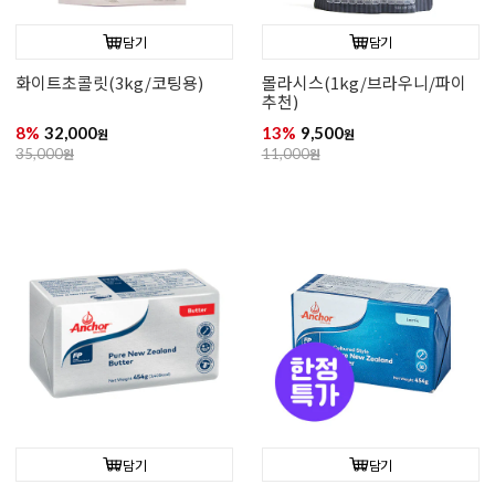
담기
담기
화이트초콜릿(3kg/코팅용)
몰라시스(1kg/브라우니/파이
추천)
8%
32,000
13%
9,500
원
원
35,000
원
11,000
원
담기
담기