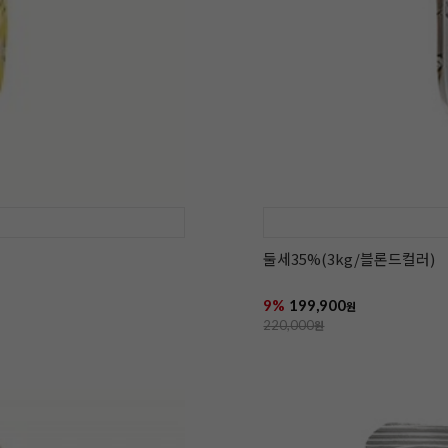
둘세35%(3kg/블론드컬러)
9%
199,900
원
220,000
원