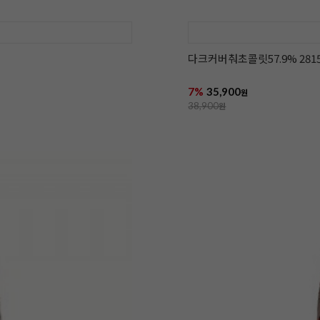
다크커버춰초콜릿57.9% 2815
7%
35,900
원
38,900
원