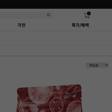
0
가전
특가/혜택