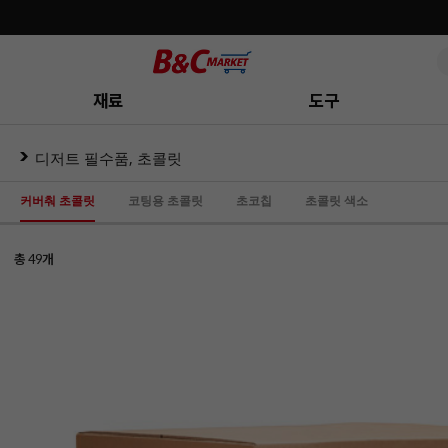
재료
도구
디저트 필수품, 초콜릿
커버춰 초콜릿
코팅용 초콜릿
초코칩
초콜릿 색소
총
개
49