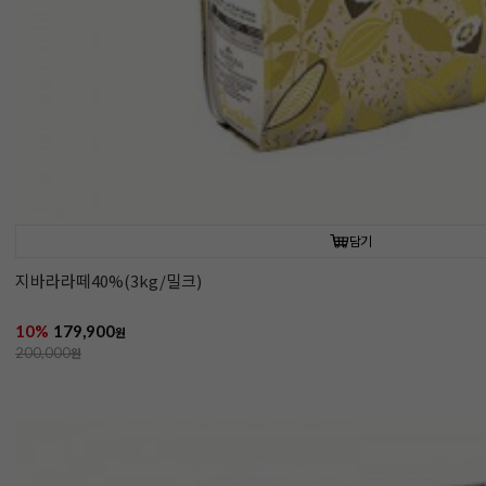
담기
지바라라떼40%(3kg/밀크)
10%
179,900
원
200,000
원