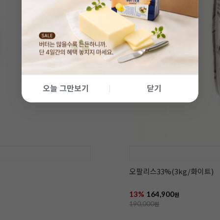
오늘 그만보기
닫기
오팔리스33%(3kg/화이트)
13%
164,900
원
190,000
원