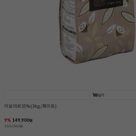
담기
이보아르35%(3kg/화이트)
9%
149,900
원
165,000
원