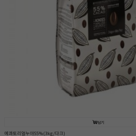
담기
에콰토리얼누아55%(3kg/다크)