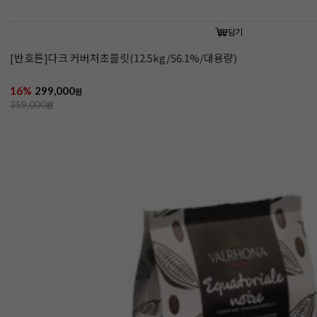
담기
[반호튼]다크 커버처초콜릿(12.5kg/56.1%/대용량)
16%
299,000
원
359,000
원