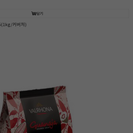
담기
(1kg/커버처)