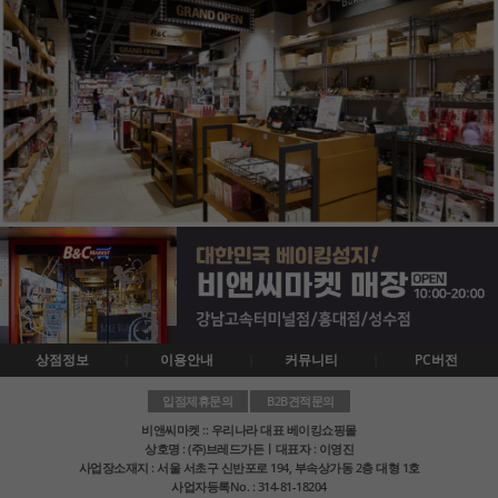
상점정보
이용안내
커뮤니티
PC버전
입점제휴문의
B2B견적문의
비앤씨마켓 :: 우리나라 대표 베이킹쇼핑몰
상호명 : (주)브레드가든ㅣ대표자 : 이영진
사업장소재지 : 서울 서초구 신반포로 194, 부속상가동 2층 대형 1호
사업자등록No. : 314-81-18204