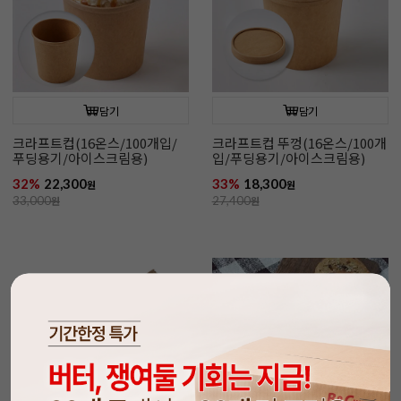
담기
담기
크라프트컵(16온스/100개입/
크라프트컵 뚜껑(16온스/100개
푸딩용기/아이스크림용)
입/푸딩용기/아이스크림용)
32%
22,300
33%
18,300
원
원
33,000
원
27,400
원