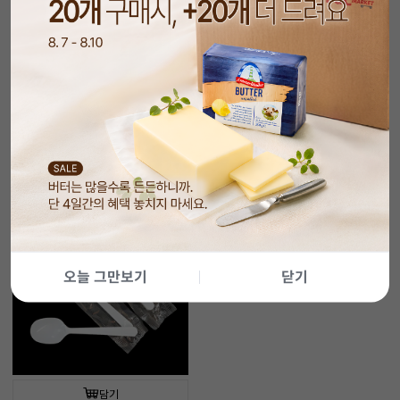
담기
담기
개별포장 나무 스푼
[100개입]나무스푼
(140mm/100개입)
11%
6,990
14%
5,990
원
원
7,900
원
7,000
원
오늘 그만보기
닫기
담기