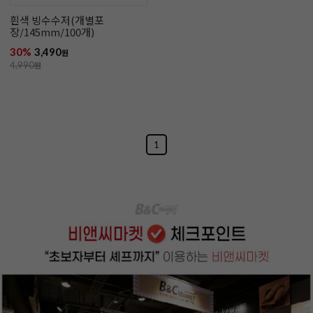
흰색 빙수수저(개별포
장/145mm/100개)
30%
3,490
원
4,990
원
1