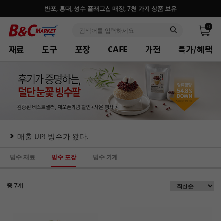
반포, 홍대, 성수 플래그십 매장, 7천 가지 상품 보유
0
재료
도구
포장
가전
특가/혜택
CAFE
매출 UP! 빙수가 왔다.
빙수 재료
빙수 포장
빙수 기계
총
개
7