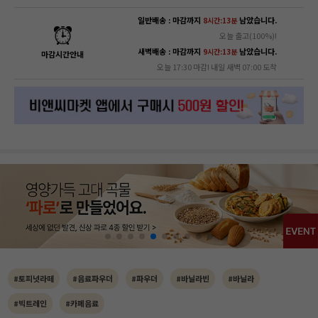
일반배송 : 마감까지
남았습니다.
8시간:13분
오늘 출고(100%)!
새벽배송 : 마감까지
남았습니다.
9시간:13분
마감시간안내
오늘 17:30 마감! 내일 새벽 07:00 도착
#토피넛라떼
#음료파우더
#파우더
#바닐라빈
#바닐라
#빅트레인
#카페음료