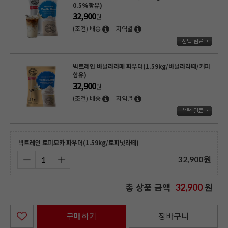
0.5%함유)
32,900
원
(조건) 배송
지역별
빅트레인 바닐라라떼 파우더(1.59kg/바닐라라떼/커피
함유)
32,900
원
(조건) 배송
지역별
빅트레인 토피모카 파우더(1.59kg/토피넛라떼)
32,900
원
총 상품 금액
원
32,900
구매하기
장바구니