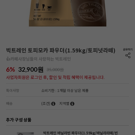
빅트레인 토피모카 파우더(1.59kg/토피넛라떼)
👍카페사장님들이 사랑하는 빅트레인
6%
32,900
원
35,000원
사업자회원은 로그인 후, 할인 및 적립 혜택이 제공됩니다.
특이사항
소비기한 : 1개월 이상 남은 제품
배송
(조건)
지역별
추가 구성 상품
빅트레인 바닐라빈 파우더(1.59kg/바닐라라떼/빈