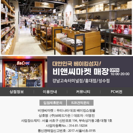
상점정보
이용안내
커뮤니티
PC버전
입점제휴문의
B2B견적문의
비앤씨마켓 :: 우리나라 대표 베이킹쇼핑몰
상호명 : (주)브레드가든ㅣ대표자 : 이영진
사업장소재지 : 서울 서초구 신반포로 194, 부속상가동 2층 대형 1호
사업자등록No. : 314-81-18204
통신판매업신고번호 : 2017-서울서초-0195