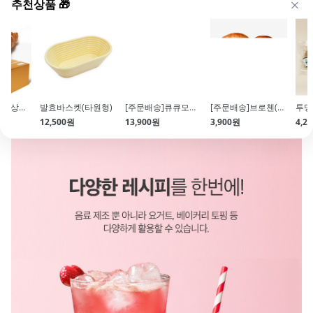
추천상품 🎁
[브리도]크로와상생지 (60g*70개입 냉동생지 크루아상 크로플)
발효바스켓(타원형)
[주문배송]큐큐모찌 시트 브라운슈가 700g(모찌쿠키\/ 쫀득쿠키)
[주문배송]브로첸(미니바게트)(50gx6입) 300g
12,500원
13,900원
3,900원
4,2