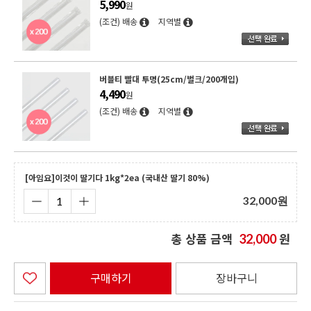
5,990
원
(조건) 배송
지역별
버블티 빨대 투명(25cm/벌크/200개입)
4,490
원
(조건) 배송
지역별
[아임요]이것이 딸기다 1kg*2ea (국내산 딸기 80%)
32,000
원
총 상품 금액
원
32,000
구매하기
장바구니