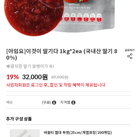
[아임요]이것이 딸기다 1kg*2ea (국내산 딸기 8
0%)
🍓큼직한 딸기 알맹이가 쏙!
19%
32,000
원
39,900원
사업자회원은 로그인 후, 할인 및 적립 혜택이 제공됩니다.
배송
(무료)
지역별
추가 구성 상품
버블티 빨대 투명(25cm/개별포장/200개입)