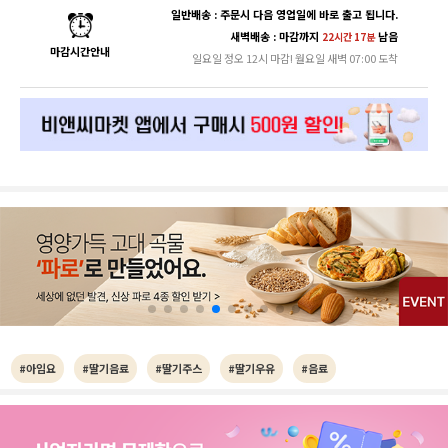
일반배송 : 주문시 다음 영업일에 바로 출고 됩니다.
새벽배송 : 마감까지
남음
22시간 17분
마감시간안내
일요일 정오 12시 마감! 월요일 새벽 07:00 도착
#아임요
#딸기음료
#딸기주스
#딸기우유
#음료