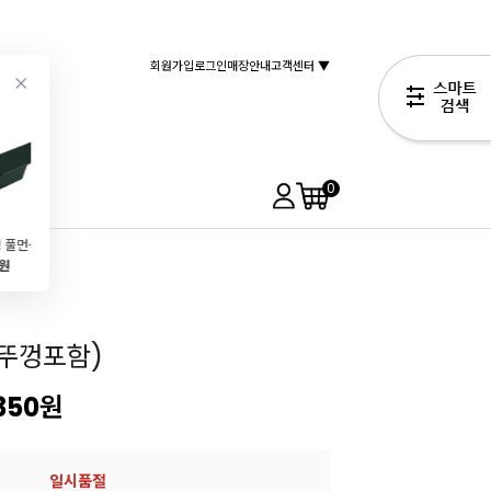
회원가입
로그인
매장안내
고객센터 ▼
0
양면코팅 풀먼식빵틀 (대식빵 뚜껑포함)
감로자밤 3.5kg (고형량2kg)
바닐라빈(10g\/타히티종\/파푸아뉴기니산)
[쉐프메이드]미니원형타르트틀(Φ99*H18)
0원
42,990원
9,990원
3,990원
25,000원
뚜껑포함)
350
원
일시품절