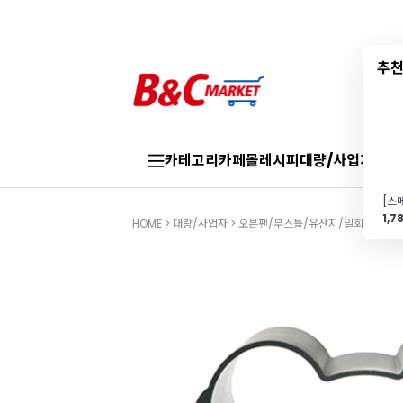
추천
카테고리
카페몰
레시피
대량/사업자
브랜
1,7
HOME
>
대량/사업자
>
오븐팬/무스틀/유산지/일회용틀
>
제