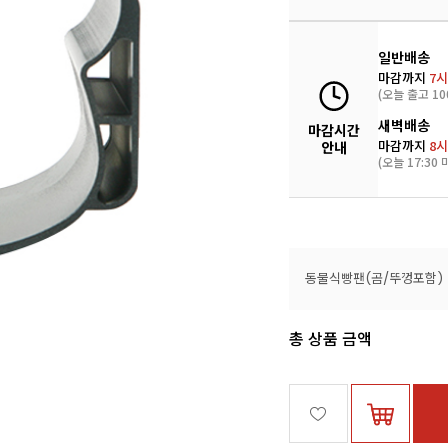
일반배송
마감까지
7시
(오늘 출고 10
새벽배송
마감시간
마감까지
8시
안내
(오늘 17:30 
동물식빵팬(곰/뚜껑포함)
총 상품 금액