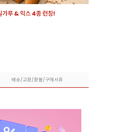
밀가루 & 믹스 4종 런칭!
잘되는 카페의 선
라떼부터 스무디까지! 한
배송/교환/환불/구매서류