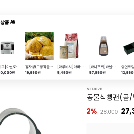
상품 🎁
드샵
신상품
TOP50
특가/혜택
[스메그]아날로그 컨벡션오븐(ALFA43K)
감자빵(구황작물빵 생지\/15개입)
[마루비시]아바론 밀가루(1kg\/강력분\/소금빵)
[바니프뤼]바닐라페이스트(270ml)
80,000원
19,990원
5,490원
57,890원
12,99
빵용 틀
NTB076
동물식빵팬(곰/
2%
27,
28,000