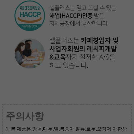
주의사항
1. 본 제품은 땅콩,대두,밀,복숭아,알류,호두,오징어,아황산