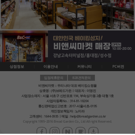
상점정보
이용안내
커뮤니티
PC버전
입점제휴문의
B2B견적문의
비앤씨마켓 :: 우리나라 대표 베이킹쇼핑몰
상호명 : (주)브레드가든ㅣ대표자 : 이영진
사업장소재지 : 서울 서초구 신반포로 194, 부속상가동 2층 대형 1호
사업자등록No. : 314-81-18204
통신판매업신고번호 : 2017-서울서초-0195
개인정보책임자 : 노미라
고객센터 : 1644-0935ㅣ메일 : help@breadgarden.co.kr
Copyright 1995~2016 Bread Garden Co., Ltd All right Reserved.