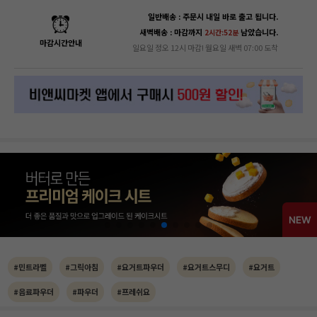
일반배송 : 주문시 내일 바로 출고 됩니다.
새벽배송 : 마감까지
남았습니다.
2시간:52분
마감시간안내
일요일 정오 12시 마감! 월요일 새벽 07:00 도착
#민트라벨
#그릭아침
#요거트파우더
#요거트스무디
#요거트
#음료파우더
#파우더
#프레쉬요