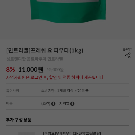
[민트라벨]프레쉬 요 파우더(1kg)
🥇트렌디한 음료파우더 민트라벨
8%
11,000
원
12,000원
사업자회원은 로그인 후, 할인 및 적립 혜택이 제공됩니다.
특이사항
소비기한 : 1개월 이상 남은 제품
배송
(조건)
지역별
추가 구성 상품
[아임요]우베파우더(1kg/약25잔분량)