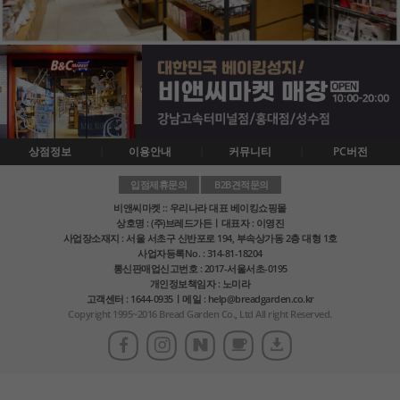
상점정보
이용안내
커뮤니티
PC버전
입점제휴문의
B2B견적문의
비앤씨마켓 :: 우리나라 대표 베이킹쇼핑몰
상호명 : (주)브레드가든ㅣ대표자 : 이영진
사업장소재지 : 서울 서초구 신반포로 194, 부속상가동 2층 대형 1호
사업자등록No. : 314-81-18204
통신판매업신고번호 : 2017-서울서초-0195
개인정보책임자 : 노미라
고객센터 : 1644-0935ㅣ메일 : help@breadgarden.co.kr
Copyright 1995~2016 Bread Garden Co., Ltd All right Reserved.