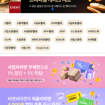
#빨대
#블랙빨대
#음료빨대
#커피빨대
#일회용빨대
#업소용빨대
#대용량빨대
#PP빨대
#PP
#스트로우
#커피스틱
#스틱
#음료용
#테이크아웃빨대
#15CM
#벌크용량
#카페몰
#검정빨대
#쉽스틱
#sipstick