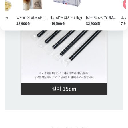
[칼리바우트] 청크화이트초코칩 (200g\/청크초코칩)
빅트레인 바닐라빈 파우더(1.59kg\/바닐라라떼\/빈0.5%함유)
[끼리]크림치즈(1kg)
[마르텔라토]YUMMY BAR 초콜릿 바 몰드(PBA FREE)
32,900원
19,500원
32,900원
7,9