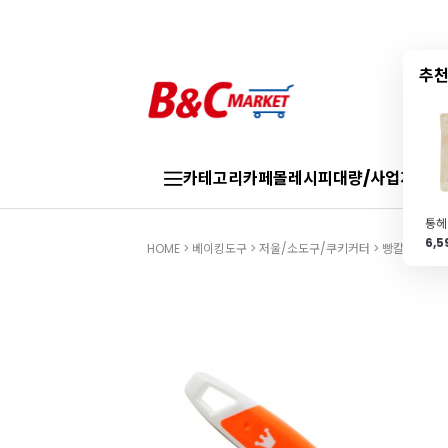
추천
카테고리
카페몰
레시피
대량/사업자
브랜
6,
HOME
>
베이킹도구
>
저울/소도구/쿠키커터
>
빵칼/빵솔/