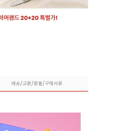
아머랜드 20+20 특별가!
잘되는 카페의 선
라떼부터 스무디까지! 한
배송/교환/환불/구매서류