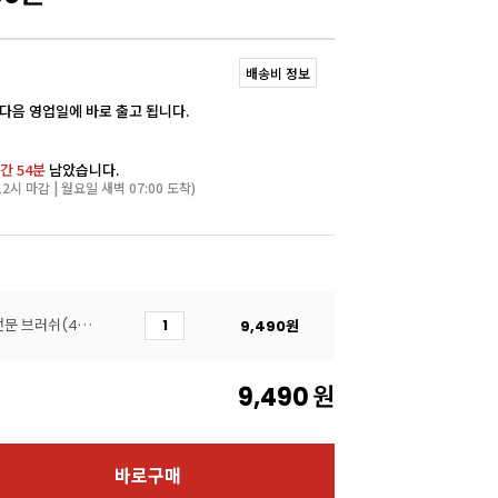
배송비 정보
 다음 영업일에 바로 출고 됩니다.
간 54분
남았습니다.
2시 마감 | 월요일 새벽 07:00 도착)
[마르텔라토]페이스트리 전문 브러쉬(40mm/소)
9,490
원
9,490
원
바로구매