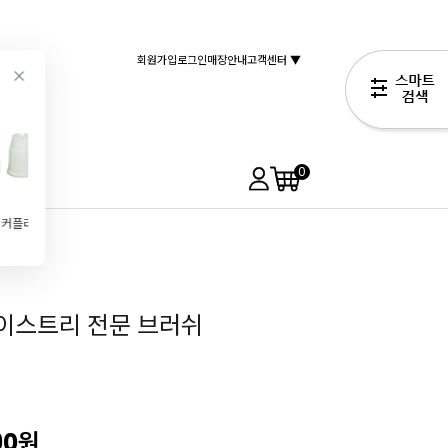
회원가입
로그인
매장안내
고객센터 ▼
0
모양깍지커플러 DC-3 (2pc set) Ø3.5~3.8cm용
삼각스크래퍼(Triangle Comb)
[프랑스]내유지롤-화이트(52cmx50m)
[MESSE] 코팅좋은 미니머핀틀(12구\/26X20cm)
990원
16,500원
8,990원
11,900원
이스트리 전문 브러쉬
90
원