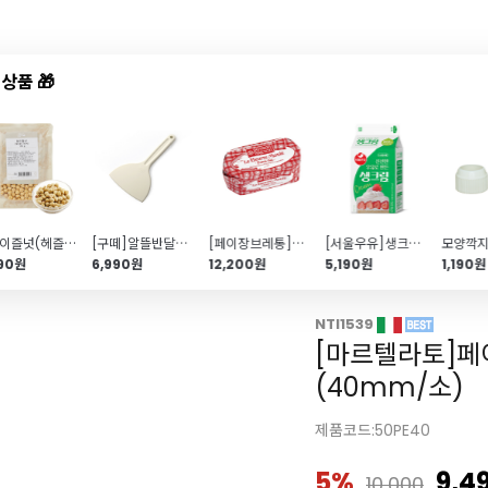
상품 🎁
드샵
신상품
TOP50
특가/혜택
통헤이즐넛(헤즐넛 Hazelnut\/150g)
[구떼]알뜰반달주걱(실리콘\/내열성\/깔끔이)
[페이장브레통]물레 가염버터(고메버터\/500g)
[서울우유]생크림(500ml)
590원
6,990원
12,200원
5,190원
1,190원
돌림판/스패츄라
NTI1539
[마르텔라토]페
(40mm/소)
제품코드:50PE40
5%
9,4
10,000