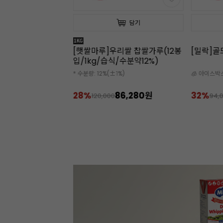
담기
담기
크 커버처초콜릿
[햇쌀마루]우리쌀 찹쌀가루(12봉
[밀락]골드
6.1%/대용량)
입/1kg/습식/수분약12%)
과 작업성이 뛰어나요
* 수분량: 12%(±1%)
🧊 아이스박
는 아이스박스 필수
299,000원
28%
86,280원
32%
120,000
94,