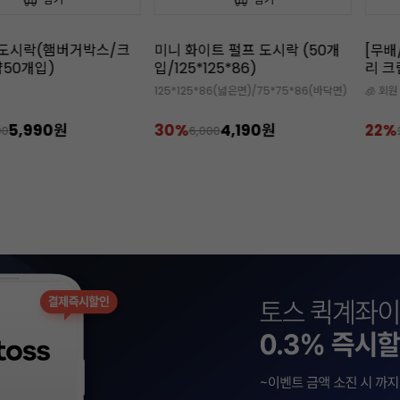
도시락(햄버거박스/크
미니 화이트 펄프 도시락 (50개
[무배
50개입)
입/125*125*86)
리 크
125*125*86(넓은면)/75*75*86(바닥면)
🧊 회
5,990원
30%
4,190원
22%
00
6,000