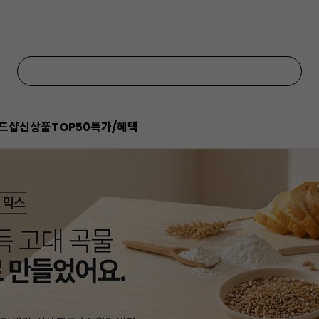
드샵
신상품
TOP50
특가/혜택