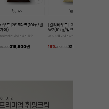
담기
담기
바우트]2815다크(10kg/벌
[칼리바우트] 화이트초콜릿
이
기에)
W2(10kg/벌크/벨기에)
(
크
월~9월까지는 아이스박스 필수
🧊 5-9월 아이스박스 구매 필수
조
엄
319,900원
16%
319,200원
1
59,000
379,000