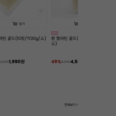
담기
담기
라틴 골드(10장/약20g/소)
판 젤라틴 골드(50장/약100g/
판
소)
1,990원
49%
4,590원
2
3,990
8,990
전체보기 >