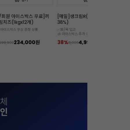
/회원 아이스박스 무료]끼
[매일]생크림R(500ml/유지방
홍
림치즈(1kgx12개)
38%)
원 아이스박스 무상 증정 상품
✅화/목 입고
🧊 아이스박스 추가 구매 필수
234,000원
38%
4,990원
1
299,900
8,000