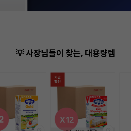
💡 사장님들이 찾는, 대용량템
기간
할인