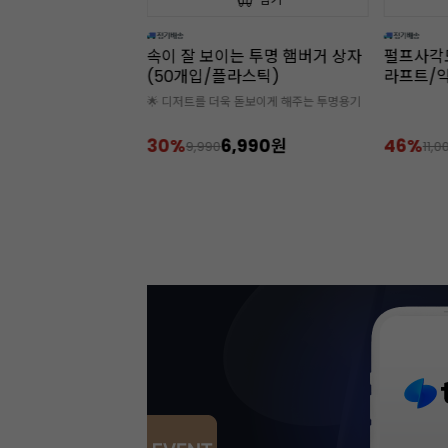
테빌리티 동물성 휘
속이 잘 보이는 투명 햄버거 상자
펄프사각
5%)
(50개입/플라스틱)
라프트/약
가 구매 필수
🌟 디저트를 더욱 돋보이게 해주는 투명용기
6-09-08
,400원
30%
6,990원
46%
9,990
11,0