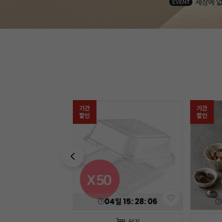
기간
기간
할인
할인
일
15
:
28
:
04
04
일
15
:
28
:
04
담기
담기