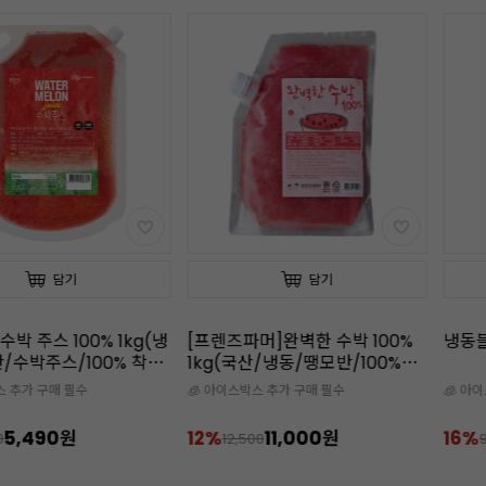
담기
담기
박 주스 100% 1kg(냉
[프렌즈파머]완벽한 수박 100%
냉동블
/수박주스/100% 착
1kg(국산/냉동/땡모반/100%착
즙)
스 추가 구매 필수
🧊 아이스박스 추가 구매 필수
🧊 아
5,490원
12%
11,000원
16%
0
12,500