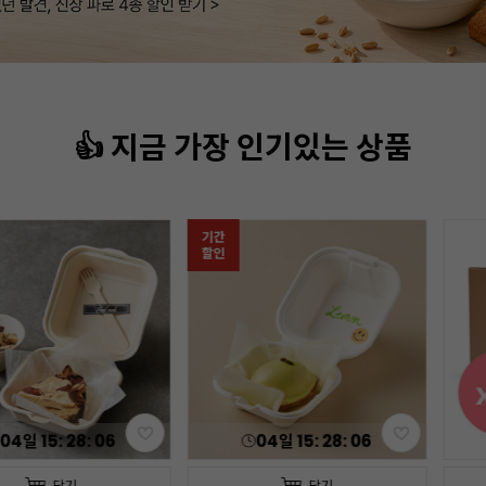
👍 지금 가장 인기있는 상품
기간
할인
04
일
15
:
28
:
04
04
일
15
:
28
:
04
담기
담기