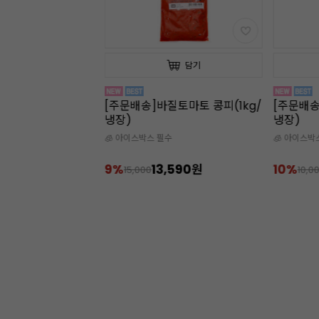
담기
담기
 디지털 쿠킹 온도
[주문배송]바질토마토 콩피(1kg/
[주문배송
냉장)
냉장)
🧊 아이스박스 필수
🧊 아이스박
,900원
9%
13,590원
10%
15,000
10,0