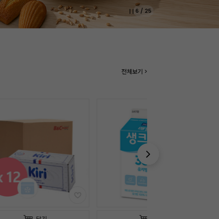
7
/
25
전체보기 >
담기
담기