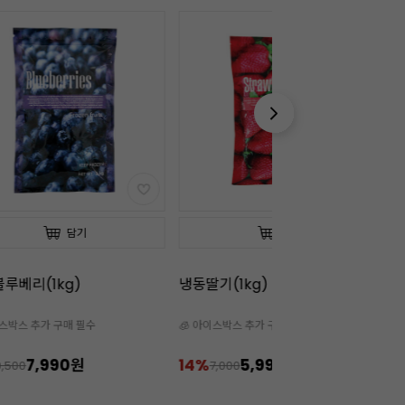
담기
담기
루베리(1kg)
냉동딸기(1kg)
냉
이스박스 추가 구매 필수
🧊 아이스박스 추가 구매 필수

7,990원
14%
5,990원
1
9,500
7,000