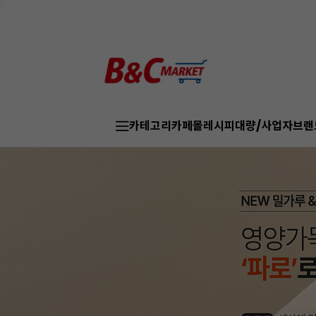
카테고리
카페몰
레시피
대량/사업자
브랜