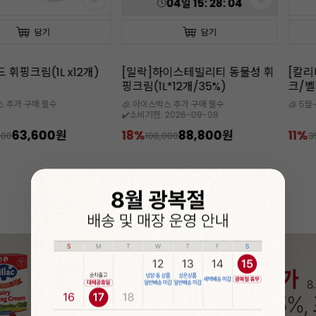
04
일
15
:
28
:
02
담기
담기
 휘핑크림(1L x12개)
[밀락]하이스테빌리티 동물성 휘
[칼리
핑크림(1L*12개/35%)
크/벨
스 추가 구매 필수
🧊 아이스박스 추가 구매 필수
🧊 5
✔️소비기한: 2026-09-08
63,600원
18%
88,800원
11%
000
108,000
3