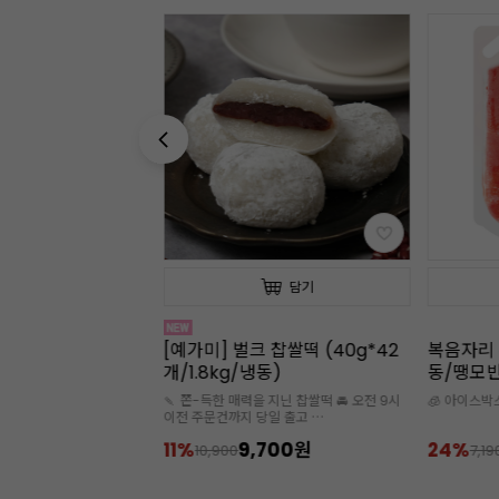
담기
담기
 찹쌀떡 (60g*30
[예가미] 벌크 찹쌀떡 (40g*42
복음자리 수
동)
개/1.8kg/냉동)
동/땡모반
즙)
 지닌 찹쌀떡 🚘 오전 9시
🍡 쫀-득한 매력을 지닌 찹쌀떡 🚘 오전 9시
🧊 아이스박
당일 출고
이전 주문건까지 당일 출고
가구매 필수
🧊아이스박스 추가구매 필수
700원
11%
9,700원
24%
10,900
7,19