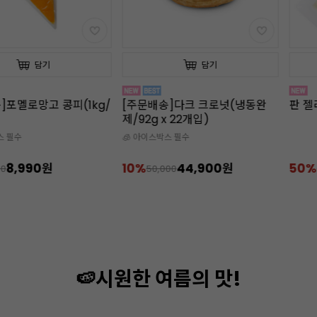
담기
담기
]포멜로망고 콩피(1kg/
[주문배송]다크 크로넛(냉동완
판 젤
제/92g x 22개입)
스 필수
🧊 아이스박스 필수
8,990원
10%
44,900원
50%
00
50,000
🍉시원한 여름의 맛!