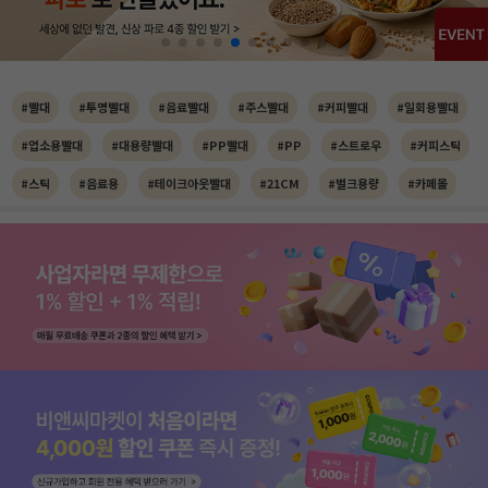
#빨대
#투명빨대
#음료빨대
#주스빨대
#커피빨대
#일회용빨대
#업소용빨대
#대용량빨대
#PP빨대
#PP
#스트로우
#커피스틱
#스틱
#음료용
#테이크아웃빨대
#21CM
#벌크용량
#카페몰