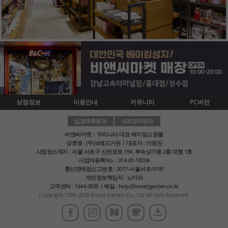
상점정보
이용안내
커뮤니티
PC버전
입점제휴문의
B2B견적문의
비앤씨마켓 :: 우리나라 대표 베이킹쇼핑몰
상호명 : (주)브레드가든ㅣ대표자 : 이영진
사업장소재지 : 서울 서초구 신반포로 194, 부속상가동 2층 대형 1호
사업자등록No. : 314-81-18204
통신판매업신고번호 : 2017-서울서초-0195
개인정보책임자 : 노미라
고객센터 : 1644-0935ㅣ메일 : help@breadgarden.co.kr
Copyright 1995~2016 Bread Garden Co., Ltd All right Reserved.