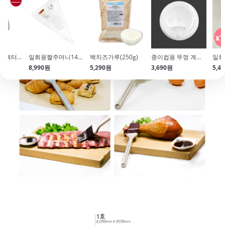
[키친에이드]5쿼터 틸트헤드 스탠드믹서(드라이로즈\/5KSM195PSW)
일회용짤주머니14인치(100매)
백치즈가루(250g)
종이컵용 뚜껑 계폐형 화이트(지름85\/83mm용\/100개입)
8,990원
5,290원
3,690원
5,4