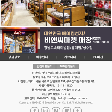
상점정보
이용안내
커뮤니티
PC버전
입점제휴문의
B2B견적문의
비앤씨마켓 :: 우리나라 대표 베이킹쇼핑몰
상호명 : (주)브레드가든ㅣ대표자 : 이영진
사업장소재지 : 서울 서초구 신반포로 194, 부속상가동 2층 대형 1호
사업자등록No. : 314-81-18204
통신판매업신고번호 : 2017-서울서초-0195
개인정보책임자 : 노미라
고객센터 : 1644-0935ㅣ메일 : help@breadgarden.co.kr
Copyright 1995~2016 Bread Garden Co., Ltd All right Reserved.