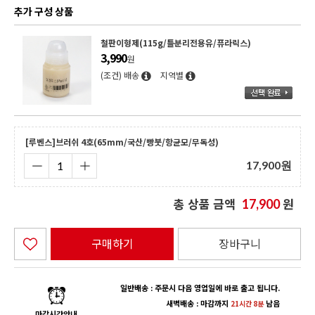
추가 구성 상품
철판이형제(115g/틀분리전용유/퓨라릭스)
3,990
원
(조건) 배송
지역별
[루벤스]브러쉬 4호(65mm/국산/빵붓/항균모/무독성)
17,900
원
총 상품 금액
원
17,900
구매하기
장바구니
일반배송 : 주문시 다음 영업일에 바로 출고 됩니다.
새벽배송 : 마감까지
남음
21시간 8분
마감시간안내