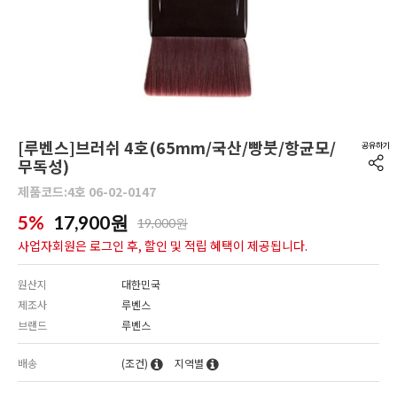
[루벤스]브러쉬 4호(65mm/국산/빵붓/항균모/
무독성)
제품코드:4호 06-02-0147
5%
17,900
원
19,000원
사업자회원은 로그인 후, 할인 및 적립 혜택이 제공됩니다.
원산지
대한민국
제조사
루벤스
브랜드
루벤스
배송
(조건)
지역별