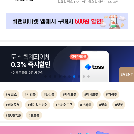
일요일 정오 12시 마감! 월요일 새벽 07:00 도착
#루벤스
#시럽붓
#달걀붓
#케이크붓
#미세모붓
#위생붓
#베이킹붓
#베이킹브러쉬
#브러쉬도구
#브러쉬
#빵솔
#빵붓
#NUB716
#엔도붓