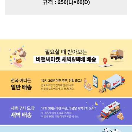
규격
:
250(L)×60(D)