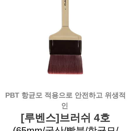
PBT 항균모 적용으로 안전하고 위생적
인
[루벤스]브러쉬 4호
(65mm/국산/빵붓/항균모/