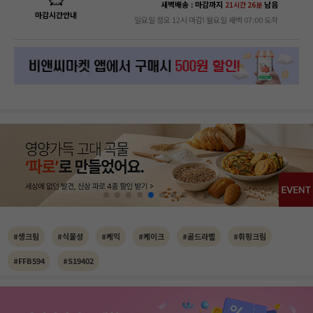
새벽배송 : 마감까지
남음
21시간 26분
마감시간안내
일요일 정오 12시 마감! 월요일 새벽 07:00 도착
#생크림
#식물성
#케익
#케이크
#골드라벨
#휘핑크림
#FFB594
#S19402