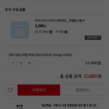
추가 구성 상품
아이스박스(아이스팩포함)_개별출고불가
2,000
원
(조건) 배송
지역별
[RPC]골드라벨 휘핑크림(오리지날/1030g/12개입)
53,880
원
총 상품 금액
원
53,880
구매하기
장바구니
일반배송 : 주문시 다음 영업일에 바로 출고 됩니다.