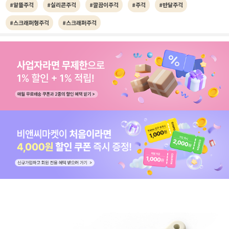
#알뜰주걱
#실리콘주걱
#깔끔이주걱
#주걱
#반달주걱
#스크래퍼형주걱
#스크래퍼주걱