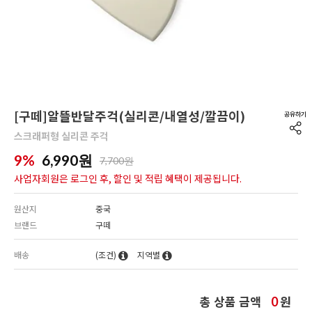
[구떼]알뜰반달주걱(실리콘/내열성/깔끔이)
스크래퍼형 실리콘 주걱
9%
6,990
원
7,700원
사업자회원은 로그인 후, 할인 및 적립 혜택이 제공됩니다.
원산지
중국
브랜드
구떼
배송
(조건)
지역별
총 상품 금액
원
0