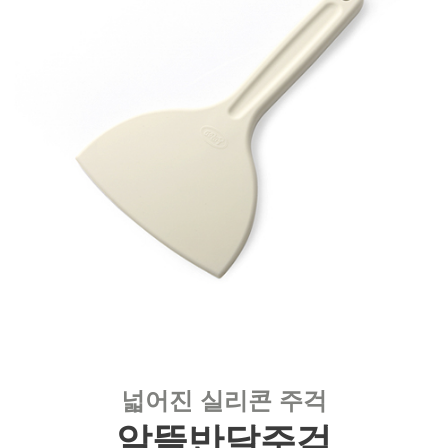
넓어진 실리콘 주걱
알뜰반달주걱