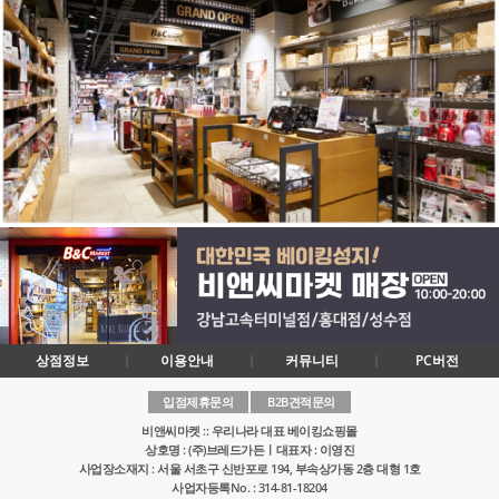
상점정보
이용안내
커뮤니티
PC버전
입점제휴문의
B2B견적문의
비앤씨마켓 :: 우리나라 대표 베이킹쇼핑몰
상호명 : (주)브레드가든ㅣ대표자 : 이영진
사업장소재지 : 서울 서초구 신반포로 194, 부속상가동 2층 대형 1호
사업자등록No. : 314-81-18204