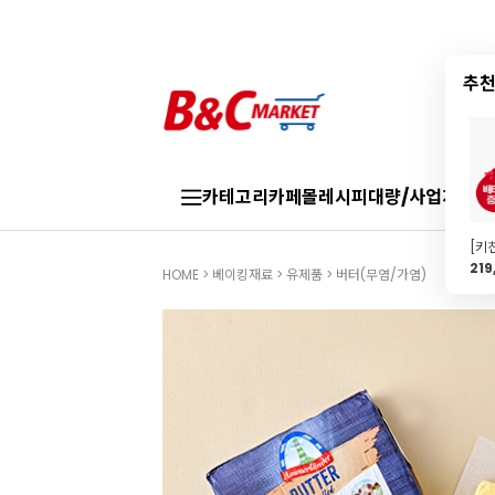
추천
카테고리
카페몰
레시피
대량/사업자
브랜
21
HOME
>
베이킹재료
>
유제품
>
버터(무염/가염)