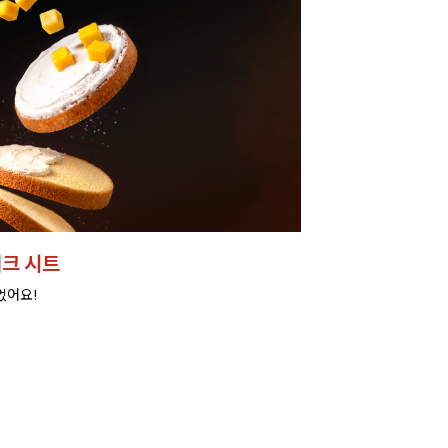
크 시트
었어요!