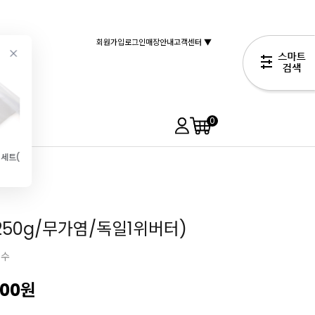
회원가입
로그인
매장안내
고객센터 ▼
0
짤주머니세트(14인치\/4매입)
[대두]카스테라고물 노랑 2kg(고물\/떡만들기\/고구마케이크\/경단)
[무배\/박스]밀락 럭셔리 데어리 휘핑크림(1L\/12개입\/동물성\/38%)
사보이아르디 레이디핑거 (이태리 핑거쿠키 500g)
21,040원
119,880원
5,890원
219,000원
250g/무가염/독일1위버터)
필수
000
원