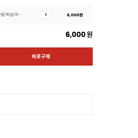
아머랜드 버터(250g/무가염/독일1위버터)
6,000
원
6,000
원
바로구매