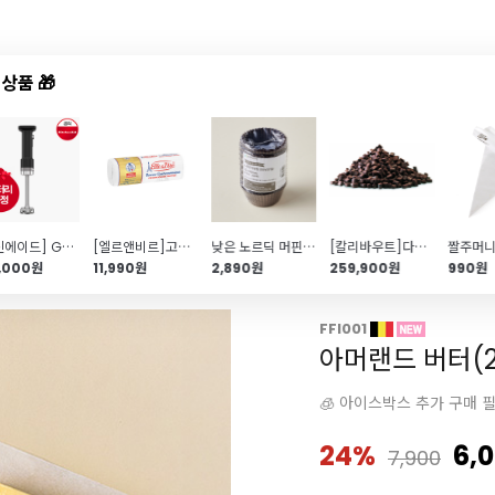
상품 🎁
드샵
신상품
TOP50
특가/혜택
[키친에이드] GO 핸드 블렌더(무선\/핸드 블렌더\/5KHBRV00ABM)
[엘르앤비르]고메버터(500g)
낮은 노르딕 머핀컵 초코(55mm\/초코\/200매\/유산지컵)
[칼리바우트]다크 청크 (10kg\/벌크)
9,000원
11,990원
2,890원
259,900원
990원
FFI001
아머랜드 버터(
🧊 아이스박스 추가 구매 
24%
6,
7,900