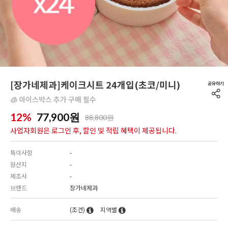
[장가네제과]케이크시트 24개입(초코/미니)
🧊 아이스박스 추가 구매 필수
12%
77,900
원
88,800원
사업자회원은 로그인 후, 할인 및 적립 혜택이 제공됩니다.
특이사항
-
원산지
-
제조사
-
브랜드
장가네제과
배송
(조건)
지역별