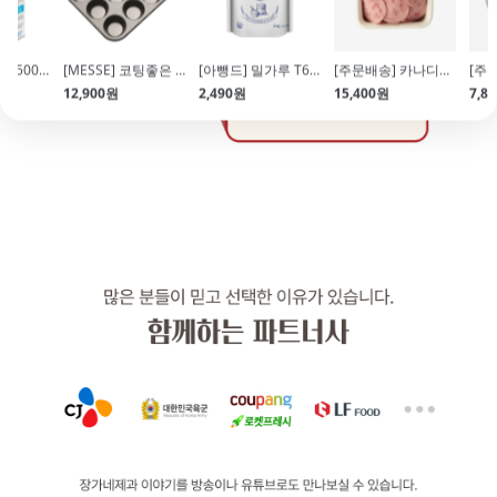
[매일]생크림R(500ml\/유지방38%)
[MESSE] 코팅좋은 머핀틀(12구\/34.8X26cm)
[아뺑드] 밀가루 T65 (1kg\/프랑스밀 대체\/바게트\/치아바타)
[주문배송] 카나디언 (1kg\/냉동)
12,900원
2,490원
15,400원
7,8