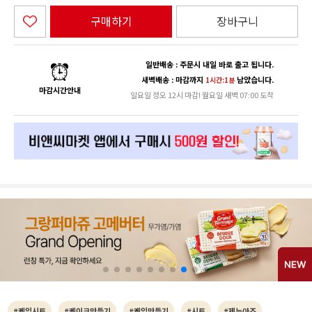
구매하기
장바구니
일반배송 : 주문시 내일 바로 출고 됩니다.
새벽배송 : 마감까지
남았습니다.
1시간:1분
마감시간안내
일요일 정오 12시 마감! 월요일 새벽 07:00 도착
#케익시트
#케이크만들기
#케익만들기
#시트
#제누아즈