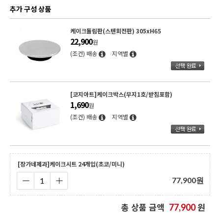
추가 구성 상품
케이크돌림판(스텐회전판) 305xH65
22,900
원
(조건) 배송
지역별
[코지아트]케이크박스(무지1호/받침포함)
1,690
원
(조건) 배송
지역별
[장가네제과]케이크시트 24개입(초코/미니)
77,900
원
총 상품 금액
원
77,900