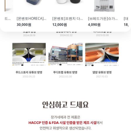
[브레드가든]슈가파우더(1kg)
[칼리바우트]골드초콜릿(2.5kg)
[몬벤토HORECA]프렌치셰프 사각밀폐용기(소\/Dark Denim )
[몬벤토]프렌치 다용도원형용기 2종(미니)
4,090원
30,000원
12,000원
18,