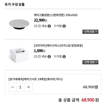
추가 구성 상품
케이크돌림판(스텐회전판) 305xH65
22,900
원
(조건) 배송
지역별
[코지아트]케이크박스(무지1호/받침포함)
1,690
원
(조건) 배송
지역별
[장가네제과]케이크시트 24개입(화이트/미니)
68,900
원
총 상품 금액
원
68,900