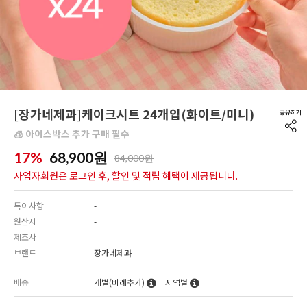
[장가네제과]케이크시트 24개입(화이트/미니)
🧊 아이스박스 추가 구매 필수
17%
68,900
원
84,000원
사업자회원은 로그인 후, 할인 및 적립 혜택이 제공됩니다.
특이사항
-
원산지
-
제조사
-
브랜드
장가네제과
배송
개별(비례추가)
지역별