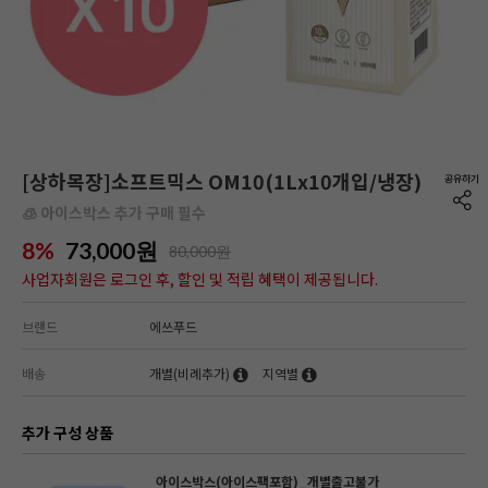
[상하목장]소프트믹스 OM10(1Lx10개입/냉장)
🧊 아이스박스 추가 구매 필수
8%
73,000
원
80,000원
사업자회원은 로그인 후, 할인 및 적립 혜택이 제공됩니다.
브랜드
에쓰푸드
배송
개별(비례추가)
지역별
추가 구성 상품
아이스박스(아이스팩포함)_개별출고불가