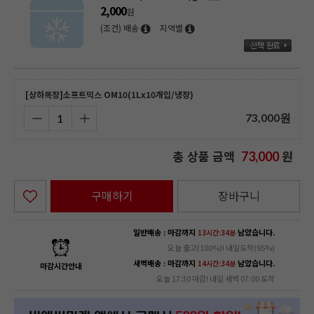
2,000
원
(조건) 배송
지역별
[상하목장]소프트믹스 OM10(1Lx10개입/냉장)
73,000
원
총 상품 금액
원
73,000
구매하기
장바구니
일반배송 : 마감까지
남았습니다.
13시간:34분
오늘 출고(100%)! 내일도착(95%)
새벽배송 : 마감까지
남았습니다.
14시간:34분
마감시간안내
오늘 17:30 마감! 내일 새벽 07:00 도착