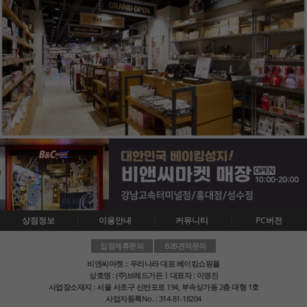
상점정보
이용안내
커뮤니티
PC버전
입점제휴문의
B2B견적문의
비앤씨마켓 :: 우리나라 대표 베이킹쇼핑몰
상호명 : (주)브레드가든ㅣ대표자 : 이영진
사업장소재지 : 서울 서초구 신반포로 194, 부속상가동 2층 대형 1호
사업자등록No. : 314-81-18204