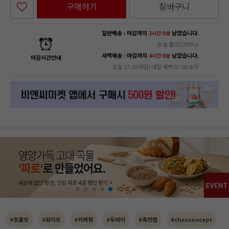
구매하기
장바구니
일반배송 : 마감까지
남았습니다.
3시간:8분
오늘 출고(100%)!
새벽배송 : 마감까지
남았습니다.
4시간:8분
마감시간안내
오늘 17:30 마감! 내일 새벽 07:00 도착
#초콜릿
#화이트
#커버춰
#두바이
#촉컨셉
#chocconcept