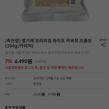
[촉컨셉] 벨기에 프리미엄 화이트 커버춰 초콜릿
(200g/커버처)
🧊 5월~9월까지는 아이스박스 필수💡칼리바우트 대체 추천!
7%
6,490
원
7,000원
사업자회원은 로그인 후, 할인 및 적립 혜택이 제공됩니다.
특이사항
소비기한 : 1개월 이상 남은 제품
브랜드
촉컨셉
배송
(조건)
지역별
추가 구성 상품