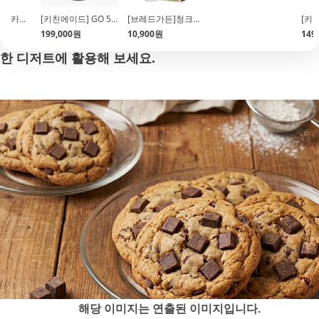
오븐에서도 쉽게 녹지 않아 형태 유지가 중요한 쿠키, 머
[마르텔라토]카카오열매 초콜릿 몰드(POLYCARBONATE)
[키친에이드] GO 5컵 푸드 초퍼 블렌더(무선\/블랜더\/5KFCR500ABM)
[브레드가든]청크초코칩(1kg\/컴파운드)
구떼 BIG 휘낭시에 10구(340*265)
199,000원
10,900원
13,990원
149
핀에 적합하며,
완성도 높은 베이킹을 도와줍니다.
다양
한 디저트에 활용해 보세요.
해당 이미지는 연출된 이미지입니다.