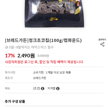
[브레드가든]청크초코칩(100g/컴파운드)
🧊 5월~9월까지는 아이스박스 필수
17%
2,490
원
3,000원
사업자회원은 로그인 후, 할인 및 적립 혜택이 제공됩니다.
특이사항
소비기한 : 1개월 이상 남은 제품
제조사
브레드가든
배송
(조건)
지역별
추가 구성 상품