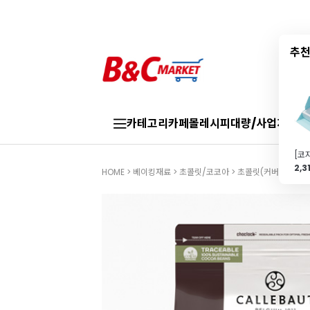
추천
카테고리
카페몰
레시피
대량/사업자
브랜
2,3
HOME
>
베이킹재료
>
초콜릿/코코아
>
초콜릿(커버처)