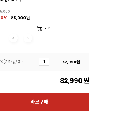
5,000
20%
28,000원
담기
[칼리바우트]811다크 54.5%(2.5kg/벨기에)
82,990
원
82,990
원
바로구매