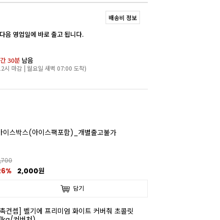
배송비 정보
 다음 영업일에 바로 출고 됩니다.
간 29분
남음
2시 마감 | 월요일 새벽 07:00 도착)
아이스박스(아이스팩포함)_개별출고불가
,700
26%
2,000원
담기
[촉컨셉] 벨기에 프리미엄 화이트 커버춰 초콜릿
(1kg/커버처)