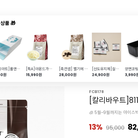
상품 🎁
드샵
신상품
TOP50
특가/혜택
[코지아트]롤앤파운드박스(스타일리쉬\/스파클링소다)
[특A]아몬드가루100%(1kg)
[촉컨셉] 벨기에 프리미엄 다크 54%커버춰 초콜릿(1kg\/커버처)
[선도유지제]실리카겔 3G 1000개입(견과류,머랭쿠키 추천)
10원
15,990원
28,000원
24,900원
3,990
FCB178
[칼리바우트]811
🧊 5월~9월까지는 아이스
13%
82
95,000