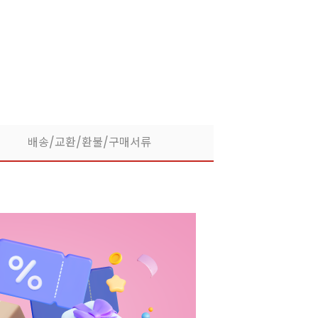
라떼부터 스무디까지! 한
배송/교환/환불/구매서류