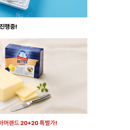
진행중!
이번주 특가, 유지
온라인 특가로 구매하러 
아머랜드 20+20 특별가!
잘되는 카페의 선