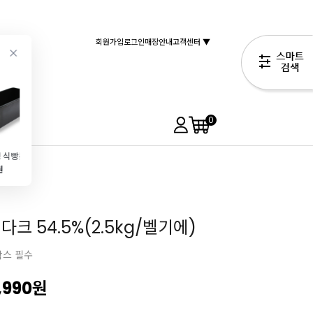
회원가입
로그인
매장안내
고객센터 ▼
0
양면코팅 식빵틀(미니식빵\/오란다\/대\/150x70x63mm)
[대용량알뜰팩] 껍질있는 아몬드슬라이스(Almond\/1kg)
적외선온도계 (-50~500도 까지!)
[브레드가든] 슈가파우더(100g)
원
17,390원
44,900원
2,190원
12,890원
다크 54.5%(2.5kg/벨기에)
박스 필수
,990
원