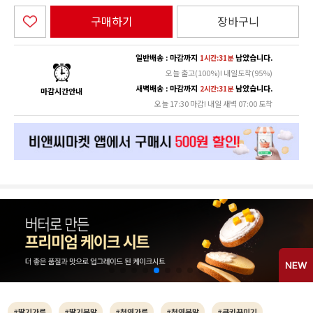
구매하기
장바구니
일반배송 : 마감까지
남았습니다.
1시간:31분
오늘 출고(100%)! 내일도착(95%)
새벽배송 : 마감까지
남았습니다.
2시간:31분
마감시간안내
오늘 17:30 마감! 내일 새벽 07:00 도착
#딸기가루
#딸기분말
#천연가루
#천연분말
#쿠키꾸미기