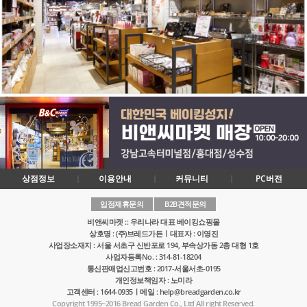
상점정보
이용안내
커뮤니티
PC버전
입점제휴문의
B2B견적문의
비앤씨마켓 :: 우리나라 대표 베이킹쇼핑몰
상호명 : (주)브레드가든ㅣ대표자 : 이영진
사업장소재지 : 서울 서초구 신반포로 194, 부속상가동 2층 대형 1호
사업자등록No. : 314-81-18204
통신판매업신고번호 : 2017-서울서초-0195
개인정보책임자 : 노미라
고객센터 : 1644-0935ㅣ메일 : help@breadgarden.co.kr
Copyright 1995~2016 Bread Garden Co., Ltd All right Reserved.