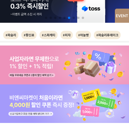
#파슬리
#향신료
#스파게티
#피자
#마늘빵
#파슬리후레이크