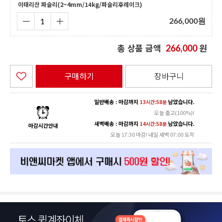
이태리산 파슬리(2~4mm/14kg/파슬리후레이크)
266,000
원
총 상품 금액
원
266,000
구매하기
장바구니
일반배송 : 마감까지
남았습니다.
13시간:58분
오늘 출고(100%)!
새벽배송 : 마감까지
남았습니다.
14시간:58분
마감시간안내
오늘 17:30 마감! 내일 새벽 07:00 도착