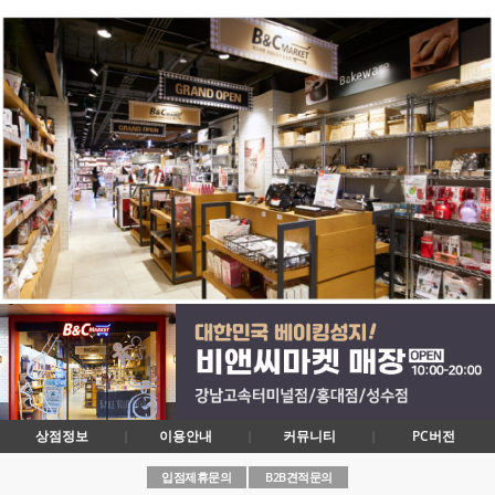
상점정보
이용안내
커뮤니티
PC버전
입점제휴문의
B2B견적문의