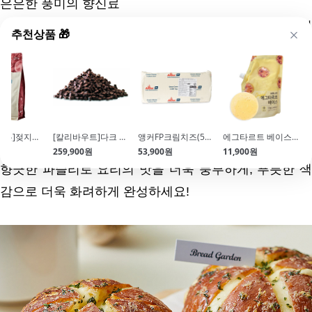
은은한 풍미의 향신료
· 푸릇한 색감이 살아있어 장식용으로 사용하기 좋은 건
추천상품 🎁
조 파슬리
· 14kg 대용량 상품으로 사용량이 많은 분들도 넉넉하게
사용하실 수 있어요!
MD's 팁
[브레드가든]젖지않는슈가파우더(1kg)
[칼리바우트]다크 청크 (10kg\/벌크)
앵커FP크림치즈(5kg\/벌크)
에그타르트 베이스(1kg\/냉동생지)
원
259,900원
53,900원
11,900원
향긋한 파슬리로 요리의 맛을 더욱 풍부하게, 푸릇한 색
감으로 더욱 화려하게 완성하세요!