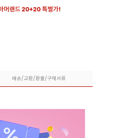
아머랜드 20+20 특별가!
잘되는 카페의 선
라떼부터 스무디까지! 한
배송/교환/환불/구매서류