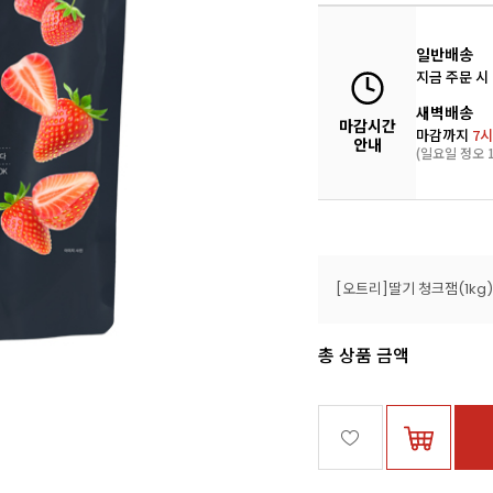
일반배송
지금 주문 시
새벽배송
마감시간
마감까지
7시
안내
(일요일 정오 1
[오트리]딸기 청크잼(1kg)
총 상품 금액