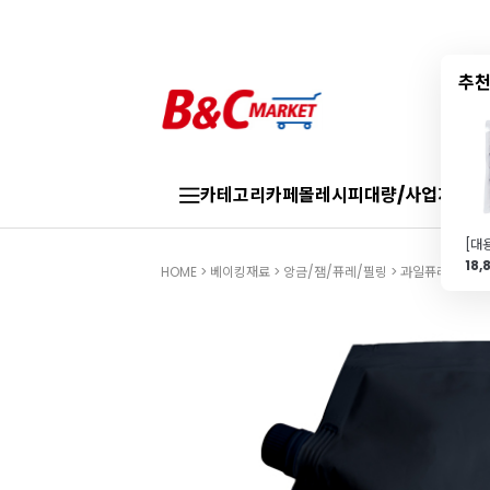
추천
카테고리
카페몰
레시피
대량/사업자
브랜
18,
HOME
>
베이킹재료
>
앙금/잼/퓨레/필링
>
과일퓨레/잼