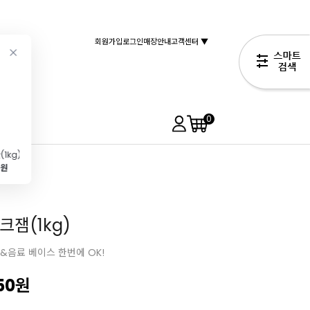
회원가입
로그인
매장안내
고객센터 ▼
0
1kg)
[파보니]GG014 Peanut 24구(땅콩\/7ml\/47×19×16 h)
브레드나이프(톱니빵칼\/케이크칼)
[회원]백설 박력분(1kg)
0원
37,900원
9,990원
1,890원
34,900원
크잼(1kg)
&음료 베이스 한번에 OK!
50
원