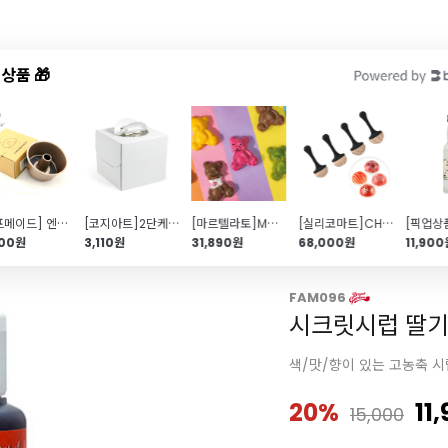
상품 🎁
드샵
신상품
TOP50
특가/혜택
[쉐프메이드] 엔젤팬(미니쉬폰틀)
[코지아트]2단케이크박스(무지\/미니\/받침포함)
[마르텔라토]Mallow 곰돌이 초콜릿 몰드(BPA FREE)
[실리코마트]CHOCO STAMP C 하트
900원
3,110원
31,890원
68,000원
11,90
FAM096
시크릿시럽 딸기 
색/맛/향이 있는 고농축 시
20%
11
15,000