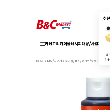
추천
카테고리
카페몰
레시피
대량/사업자
브랜
4,
HOME
>
대량/사업자
>
첨가물/색소/향신료/향료
>
색소