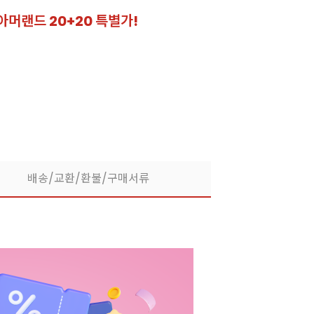
아머랜드 20+20 특별가!
잘되는 카페의 선
라떼부터 스무디까지! 한
배송/교환/환불/구매서류