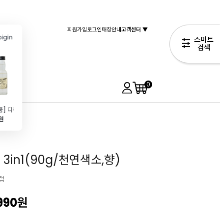
회원가입
로그인
매장안내
고객센터 ▼
0
[픽업상품] 디종 로즈 40ml
로즈플라워(20g\/장미꽃차\/디저트장식)
[앤드로스]벚꽃향 딸기 리플잼(1kg\/필링용추천)
[브레드가든] 향료-벚꽃향 25g
0원
4,500원
14,990원
4,990원
32,890원
3in1(90g/천연색소,향)
럽
,990
원