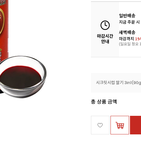
일반배송
지금 주문 시
새벽배송
마감시간
마감까지
19
안내
(일요일 정오 1
시크릿시럽 딸기 3in1(90
총 상품 금액