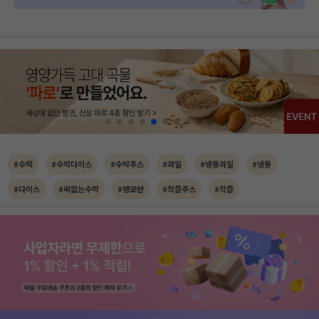
#수박
#수박다이스
#수박주스
#과일
#냉동과일
#냉동
#다이스
#씨없는수박
#땡모반
#착즙주스
#착즙