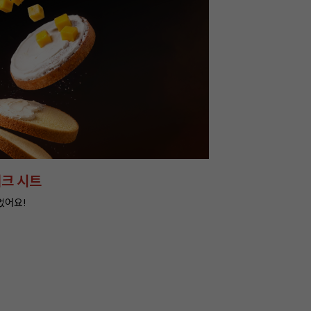
아머랜드 20+20 특별가!
잘되는 카페의 선
라떼부터 스무디까지! 한