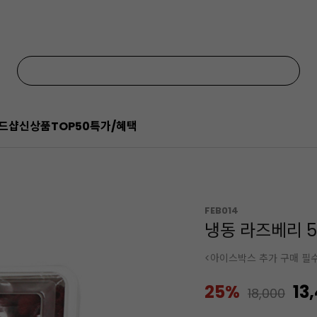
드샵
신상품
TOP50
특가/혜택
FEB014
냉동 라즈베리 5
<아이스박스 추가 구매 필
25%
13
18,000