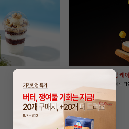
종
단 4일, 버터 쟁여둘 기회
특별 할인가 만나러 가기 >