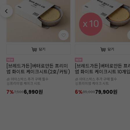
담기
담기
[브레드가든]버터로만든 프리미
[브레드가든]버터로만든 프
)
엄 화이트 케이크시트 10개입(3
엄 화이트 케이크시트(3호/
호/커팅)
🧊 아이스박스 추가 구매 필수
🧊 아이스박스 추가 구매 필수
🥇프리미엄 케이크 시트
🥇프리미엄 케이크 시트
6%
79,900원
6%
7,990원
85,000
8,500