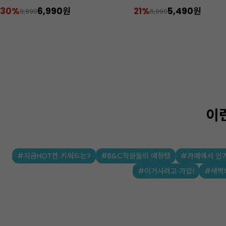
22%
6,190원
35%
19,500원
7,900
29,800
이
#지금HOT한 키워드는?
#B&C직원들의 애정템
#카페에서 인
#이거사려고 가입!
#새벽