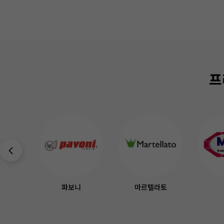
프
니
마르텔라토
메쎄
코