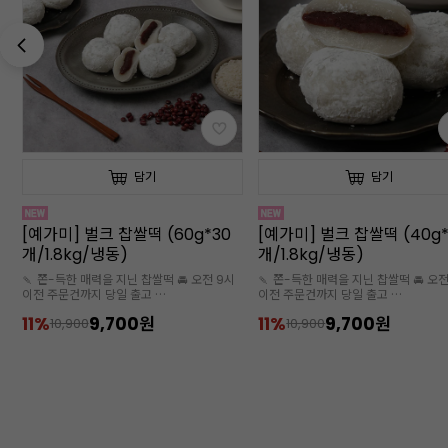
담기
담기
[예가미] 벌크 찹쌀떡 (40g*42
[프렌즈파머]완벽한 수박 10
개/1.8kg/냉동)
1kg(국산/냉동/땡모반/10
즙)
🍡 쫀-득한 매력을 지닌 찹쌀떡 🚘 오전 9시
🧊 아이스박스 추가 구매 필수
이전 주문건까지 당일 출고
🧊아이스박스 추가구매 필수
11%
9,700원
12%
11,000원
10,900
12,500