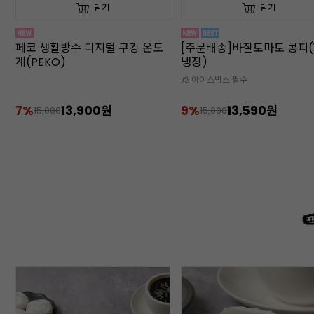
담기
담기
[주문배송]바질토마토 콩피(1kg/
[주문배송]포멜로망고 콩피(1
냉장)
냉장)
🧊 아이스박스 필수
🧊 아이스박스 필수
9%
13,590원
10%
8,990원
15,000
10,000