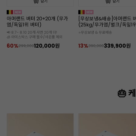
담기
담기
[무상보냉&배송]아머랜드 버터
아머랜드 버터(250g/무가
(25kg/무가염/벌크/독일1위버
일1위버터)
터)
⭐무상보냉 & 무료배송
🧊 아이스박스 추가 구매 필수
13%
339,900원
24%
6,000원
390,000
7,900
🎂 