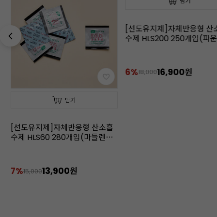
담기
담기
[선도유지제]자체반응형 산소흡
[선도유지제]실리카겔 1G 12
수제 HLS200 250개입(파운드케
개입(견과류,머랭쿠키 추천)
이크 추천)
6%
16,900원
9%
15,400원
18,000
17,000