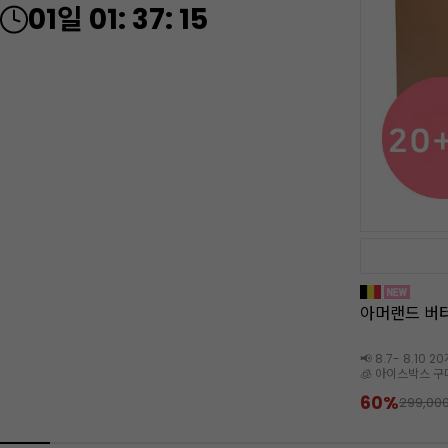
01
일
01
:
37
:
13
아머랜드 버터
📢 8.7- 8.10 
🧊 아이스박스 구
60%
299,00