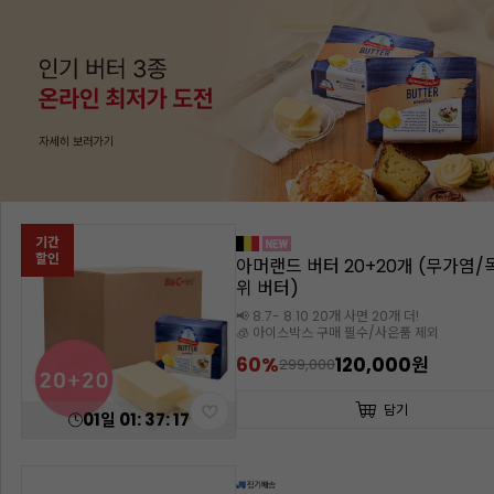
[발로나]코코아파우더(1kgX3개입
131,700원
담기