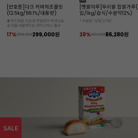
[햇쌀마루]우리쌀 찹쌀가루(12봉
[밀락]골드 휘핑크림(1L x12
입/1kg/습식/수분약12%)
* 수분량: 12%(±1%)
🧊 아이스박스 추가 구매 필수
28%
86,280원
32%
63,600원
120,000
94,000