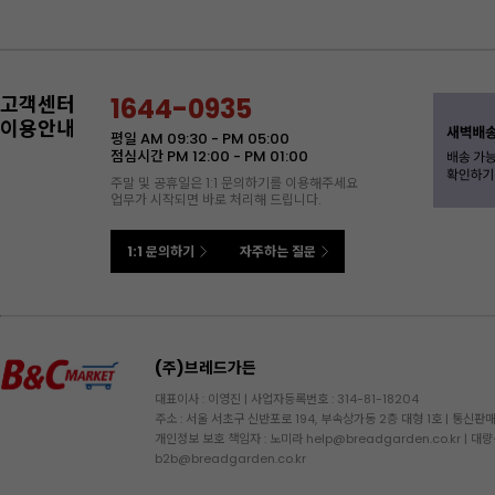
고객센터
1644-0935
이용안내
평일 AM 09:30 - PM 05:00
점심시간 PM 12:00 - PM 01:00
주말 및 공휴일은 1:1 문의하기를 이용해주세요
업무가 시작되면 바로 처리해 드립니다.
1:1 문의하기
자주하는 질문
(주)브레드가든
대표이사 : 이영진
|
사업자등록번호 : 314-81-18204
주소 : 서울 서초구 신반포로 194, 부속상가동 2층 대형 1호
|
통신판매업
개인정보 보호 책임자 : 노미라
|
대량
help@breadgarden.co.kr
b2b@breadgarden.co.kr