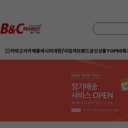
카테고리
카페몰
레시피
대량/사업자
브랜드샵
신상품
TOP50
특