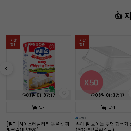
👍
기간
기간
할인
할인
03
일
01
:
37
:
14
03
일
01
:
37
:
14
담기
담기
휘
속이 잘 보이는 투명 햄버거 상자
펄프사각도시락(햄버거박스
(50개입/플라스틱)
라프트/약50개입)