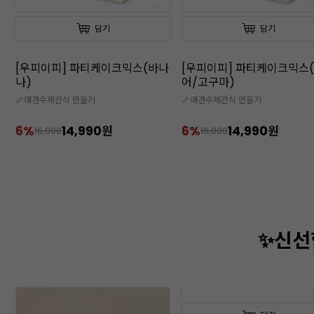
담기
담기
[우피이피] 파티케이크믹스(바나
[우피이피] 파티케이크믹스
나)
어/고구마)
🦴애견수제간식 만들기
🦴애견수제간식 만들기
6%
14,990원
6%
14,990원
16,000
16,000
✨신선