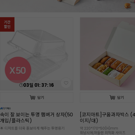
담기
담기
[1인 1개] 앵커FP 무염버터(454g)
[끼리]크림치즈(1kg)
특가EVENT!
✅첫구매고객 1인1개 EVENT!🧊 아이스박스 추가
🧊 아이스박스 추가 구매 필수
구매 필수