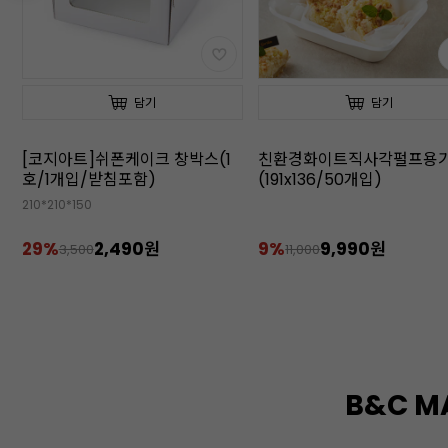
담기
담기
친환경화이트직사각펄프용기
M자 투명 쿠키봉투 (실
(191x136/50개입)
링/8.5*23/500매입/미니
미니파운드케이크 추천)
8.5cm*23cm
9%
9,990원
16%
20,990원
11,000
25,000
B&C M