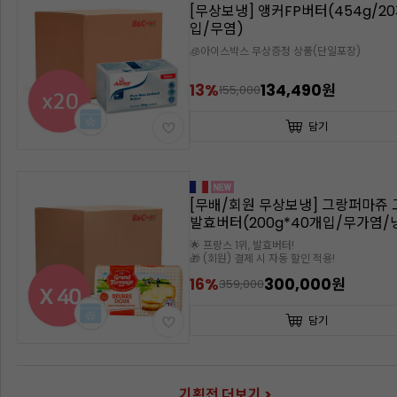
[발로나]코코아파우더(1kg)
44,900원
담기
[발로나]까라이브66%(1kg/다크)
🧊 5월~9월까지는 아이스박스 필수
선별된 희귀품종 카카오빈으로 만든 그랑크뤼급
초콜릿, 5월~9월까지는 아이스박스 필수
58,590원
담기
기획전 더보기 >