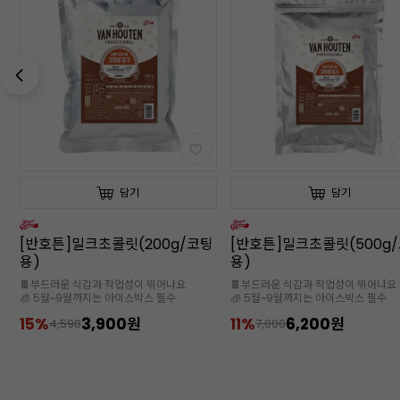
담기
담기
팅
[반호튼]밀크초콜릿(500g/코팅
[반호튼]밀크초콜릿(3kg/
용)
용)
🍫부드러운 식감과 작업성이 뛰어나요
🍫부드러운 식감과 작업성이 뛰어나요
🧊 5월~9월까지는 아이스박스 필수
🧊 5월~9월까지는 아이스박스 필수
11%
6,200원
9%
32,000원
7,000
35,000