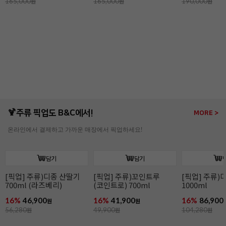
165,000
원
165,000
원
190,000
원
🍹주류 픽업도 B&C에서!
MORE >
온라인에서 결제하고 가까운 매장에서 픽업하세요!
담기
담기
[픽업] 주류)디종 산딸기
[픽업] 주류)꼬인트루
[픽업] 주류)
700ml (라즈베리)
(코인트로) 700ml
1000ml
16%
46,900
16%
41,900
16%
86,900
원
원
56,280
원
49,900
원
104,280
원