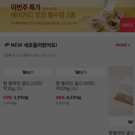
🌱 NEW 새로들어왔어요!
MORE >
발빠른 신상품&트랜드 만나보기
담기
담기
판 젤라틴 골드(10장/
판 젤라틴 골드(50장/
약20g/소)
약100g/소)
50%
1,990
48%
4,590
원
원
3,990
원
8,990
원
판젤라틴 골드(