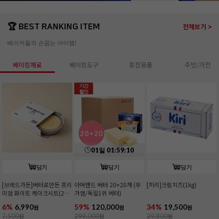
🏆 BEST RANKING ITEM
전체보기 >
베이커들의 손꼽는 아이템!
베이킹재료
베이킹도구
포장용품
주방/가전
기간
할인
01
일
01
:
59
:
09
담기
담기
담기
[브레드가든]버터로만든 프리
아머랜드 버터 20+20개 (무
[끼리]크림치즈(1kg)
미엄 화이트 케이크시트(2호/
가염/독일1위 버터)
커팅)
6%
6,990
59%
120,000
34%
19,500
원
원
원
7,500
원
299,000
원
29,800
원