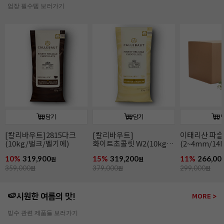
업장 필수템 보러가기
담기
담기
[칼리바우트]2815다크
[칼리바우트]
이태리산 파
(10kg/벌크/벨기에)
화이트초콜릿 W2(10kg/
(2~4mm/14k
벌크/벨기에)
파슬리후레이
10%
319,900
15%
319,200
11%
266,00
원
원
359,000
원
379,000
원
299,000
원
🍉시원한 여름의 맛!
MORE >
빙수 관련 제품들 보러가기