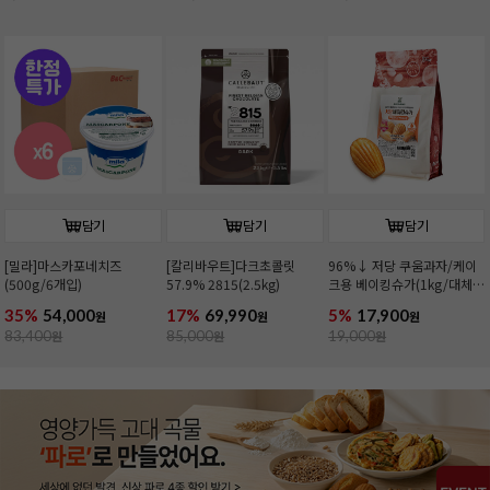
담기
담기
담기
[밀라]마스카포네치즈
[칼리바우트]다크초콜릿
96%↓ 저당 쿠움과자/케이
(500g/6개입)
57.9% 2815(2.5kg)
크용 베이킹슈가(1kg/대체
당)
35%
54,000
17%
69,990
5%
17,900
원
원
원
83,400
원
85,000
원
19,000
원