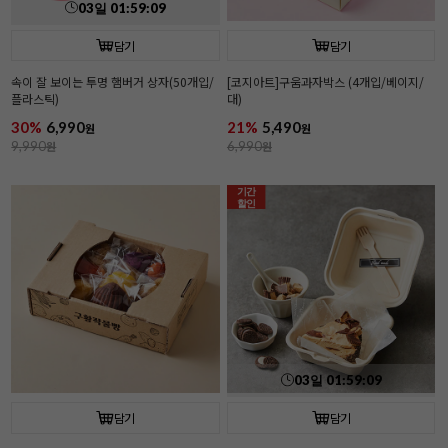
03
일
01
:
59
:
08
담기
담기
속이 잘 보이는 투명 햄버거 상자(50개입/
[코지아트]구움과자박스 (4개입/베이지/
플라스틱)
대)
30%
6,990
21%
5,490
원
원
9,990
원
6,990
원
기간
할인
03
일
01
:
59
:
08
담기
담기