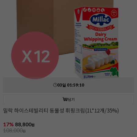
03
일
01
:
59
:
09
담기
밀락 하이스테빌리티 동물성 휘핑크림(1L*12개/35%)
17%
88,800
원
108,000
원