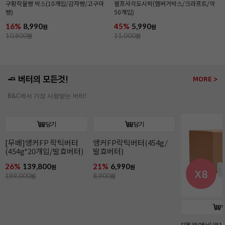
구황작물빵 박스(10개입/감자빵/고구마
펄프사각도시락(햄버거박스/크라프트/약
빵)
50개입)
16%
8,990
45%
5,990
원
원
10,800
원
11,000
원
🧈 버터의 모든것!
MORE >
B&C에서 가장 사랑받는 버터!
담기
담기
[무배]앵커FP 락틱버터
앵커FP락틱버터(454g/
(454g*20개입/발효버터)
발효버터)
26%
139,800
21%
6,990
원
원
189,000
원
8,900
원