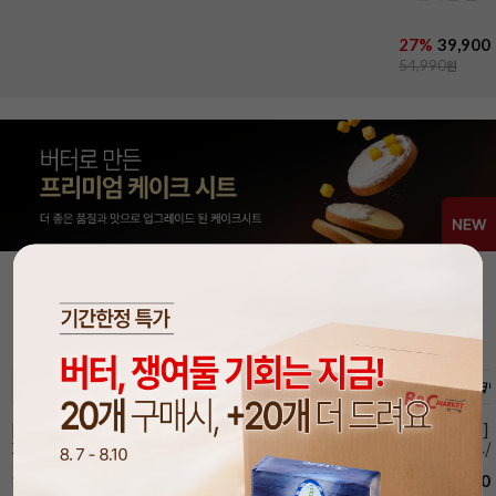
27%
39,900
54,990
원
🍰 유명디저트샵 사용 케이크시트!
MORE >
36만 사용자가 보장하는 맛과 퀄리티!
담기
담기
[장가네제과]케이크시트
[장가네제과]케이크시트
[장가네제과
24개입(화이트/미니)
(화이트/미니)
24개입(초코/
17%
68,900
17%
2,900
12%
77,900
원
원