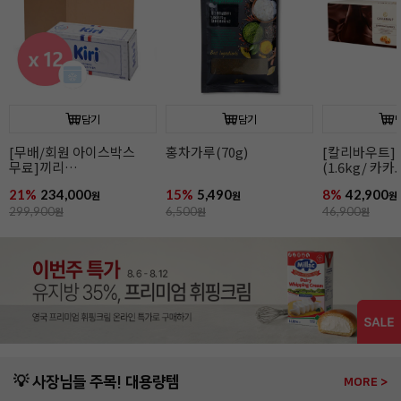
담기
담기
[무배/회원 아이스박스
홍차가루(70g)
[칼리바우트]
무료]끼리
(1.6kg/ 카
크림치즈1kgx12개
44.8%/ 바통
21%
234,000
15%
5,490
8%
42,900
원
원
원
299,900
원
6,500
원
46,900
원
💡 사장님들 주목! 대용량템
MORE >