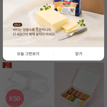
84,000
원
3,500
원
88,800
원
🎁 정성 가득 포장 꿀팁
전체보기 >
오늘 그만보기
닫기
베이킹의 완성은 포장!
기간
할인