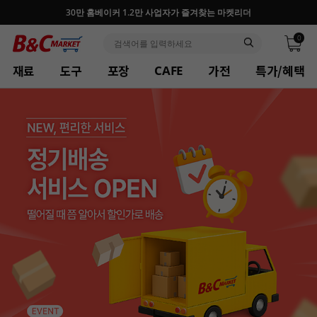
30만 홈베이커 1.2만 사업자가 즐겨찾는 마켓리더
0
재료
도구
포장
가전
특가/혜택
CAFE