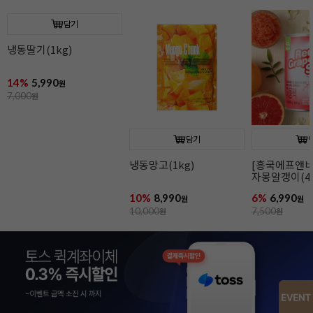
담기
냉동딸기(1kg)
14%
5,990
원
7,000
원
담기
냉동망고(1kg)
[흥국에프앤비
자몽알갱이(42
10%
8,990
6%
6,990
원
원
10,000
원
7,500
원