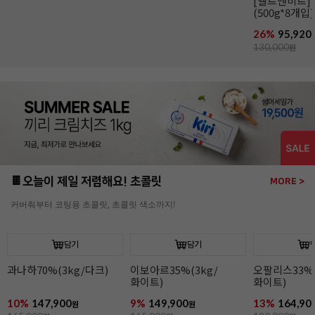
[엘르앤비르]
(500g*8개입)
26%
95,920
130,000
원
🍫오늘이 제일 저렴해요! 초콜릿
MORE >
커버춰부터 코팅용 초콜릿, 초콜릿 색소까지!
담기
담기
과나하70%(3kg/다크)
이보아르35%(3kg/
오팔리스33%(
화이트)
화이트)
10%
147,900
9%
149,900
13%
164,90
원
원