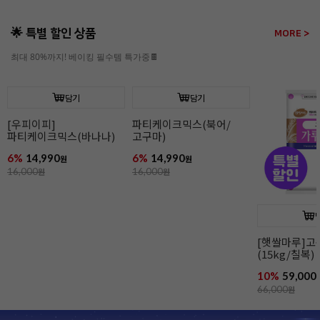
🌟 특별 할인 상품
MORE >
최대 80%까지! 베이킹 필수템 특가중🍫
담기
담기
[우피이피]
파티케이크믹스(북어/
파티케이크믹스(바나나)
고구마)
6%
14,990
6%
14,990
원
원
16,000
원
16,000
원
[햇쌀마루]
(15kg/칠복)
10%
59,000
66,000
원