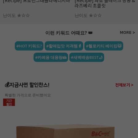
[Recipe] 프로틴그래놀라에너지바
[Recipe] 파로 플레이크 땅콩 &
라즈베리 초콜릿
난이도 ★☆☆
난이도 ★☆☆
이런 키워드 어때요? 👑
MORE >
#HOT 키워드?
#할매입맛 저격템👵
#헬로키티 베이킹🐱
#카페용 대용량🍰
#새벽배송BEST🌙
💰지금사면 할인찬스!
전체보기 >
특별한 가격으로 준비했어요
기간
할인