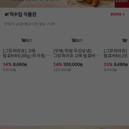
🛫직수입 식품관
MORE >
안정적 공급!/중간마진 없는 가격!
담기
[그랑퍼마쥬] 고메
[그랑퍼마쥬]
발효버터(200g/무가염/
발효버터(200
냉동/프랑스)
냉동/프랑스)
14%
8,480
15%
8,480
원
원
9,900
원
9,990
원
담기
[무배/회원 무상보냉]
그랑퍼마쥬 고메 발효버터
(200g*40개입/가염/냉동/
16%
300,000
프랑스)
원
359,000
원