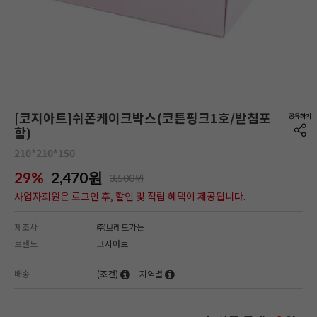
[코지아트]쉬폰케이크박스(코튼핑크1호/받침포
함)
210*210*150
29%
2,470
원
3,500원
사업자회원은 로그인 후, 할인 및 적립 혜택이 제공됩니다.
제조사
㈜브레드가든
브랜드
코지아트
배송
(조건)
지역별