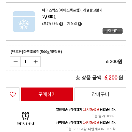
아이스박스(아이스팩포함)_개별출고불가
2,000
원
(조건) 배송
지역별
[반호튼]다크초콜릿(500g/코팅용)
6,200
원
총 상품 금액
원
6,200
구매하기
장바구니
일반배송 : 마감까지
남았습니다.
13시간:39분
오늘 출고(100%)!
새벽배송 : 마감까지
남았습니다.
14시간:39분
마감시간안내
오늘 17:30 마감! 내일 새벽 07:00 도착