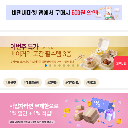
#초콜릿
#다크초콜릿
#코팅용
#컴파운드
#반호튼