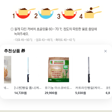
추천상품 🎁
투명 쿠키봉투 세트(금색받침포함\/100개)
[니켄]빵칼 톱니(케이크칼 P손잡이\/30cm\/바게트 나이프)
유기농 마스코바도(5kg\/비정제설탕)
커트라인빵칼(케이크칼\/370mm)
14,720원
29,900원
5,030원
6,8