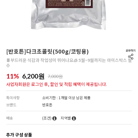
[반호튼]다크초콜릿(500g/코팅용)
🍫부드러운 식감과 작업성이 뛰어나요🧊 5월~9월까지는 아이스박스 필
수
11%
6,200
원
7,000원
사업자회원은 로그인 후, 할인 및 적립 혜택이 제공됩니다.
특이사항
소비기한 : 1개월 이상 남은 제품
브랜드
반호튼
배송
(조건)
지역별
추가 구성 상품