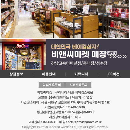
상점정보
이용안내
커뮤니티
PC버전
입점제휴문의
B2B견적문의
비앤씨마켓 :: 우리나라 대표 베이킹쇼핑몰
상호명 : (주)브레드가든ㅣ대표자 : 이영진
사업장소재지 : 서울 서초구 신반포로 194, 부속상가동 2층 대형 1호
사업자등록No. : 314-81-18204
통신판매업신고번호 : 2017-서울서초-0195
개인정보책임자 : 노미라
고객센터 : 1644-0935ㅣ메일 : help@breadgarden.co.kr
Copyright 1995~2016 Bread Garden Co., Ltd All right Reserved.