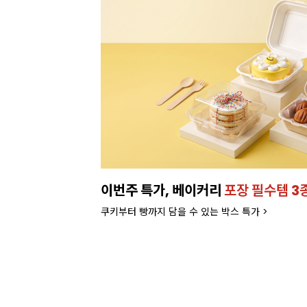
런칭!
잘되는 카페의 선택!
인기 음료 파우더
라떼부터 스무디까지! 한번에 모아서 보러가기>