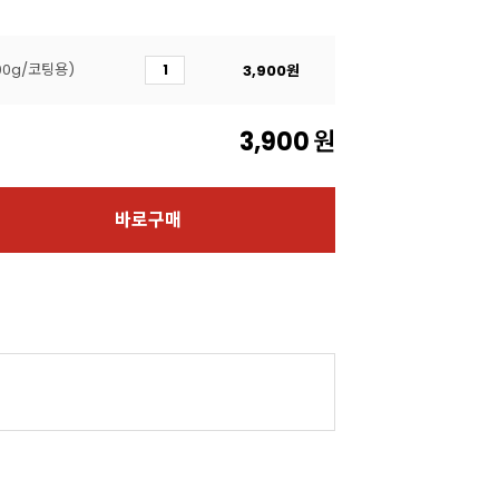
00g/코팅용)
3,900
원
3,900
원
바로구매