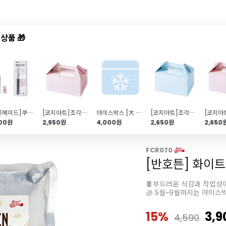
상품 🎁
드샵
신상품
TOP50
특가/혜택
[쉐프메이드]쿠프 나이프(바게트칼)
[코지아트]조각케이크상자 (파우더핑크\/대\/5개)
아이스박스 [大 \/냉장,냉동 필수]_개별출고불가
[코지아트]조각케이크상자 (아이스블루\/중\/5개)
900원
2,950원
4,000원
2,650원
2,650
FCR070
[반호튼] 화이트
🍫부드러운 식감과 작업성
🧊 5월~9월까지는 아이스
15%
3,9
4,590