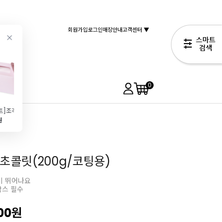
회원가입
로그인
매장안내
고객센터 ▼
0
[코지아트]조각케이크상자 (파우더핑크\/중\/5개)
[쉐프메이드]마들렌 틀 12구(399*193*2)
앵커FP 쉐프스 휘핑크림1L (유크림 99.98%\/무가당\/동물성)
[밀락]하이스테빌리티 동물성 휘핑크림(1L\/35%)
원
11,900원
8,900원
7,900원
10,290원
초콜릿(200g/코팅용)
이 뛰어나요
박스 필수
00
원