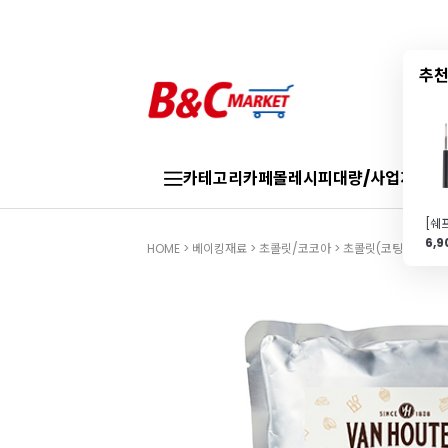
추천
카테고리
카페몰
레시피
대량/사업자
브랜
6,
HOME
>
베이킹재료
>
초콜릿/코코아
>
초콜릿(코팅용)