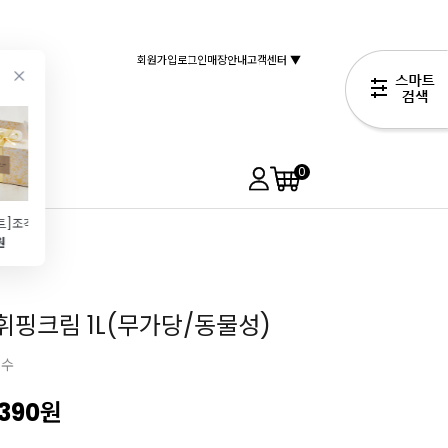
회원가입
로그인
매장안내
고객센터 ▼
0
[코지아트]조각케이크박스(스프레이옐로우\/중\/5매입)
[코코즈]오븐클리너 골드(500ml\/가정·업소용\/오븐청소\/후드청소)
냉동 타르트쉘(일반\/20g*18개입\/냉동생지)
[코지아트]조각케이크상자 (파우더핑크\/중\/5개)
원
6,490원
9,460원
2,650원
1,690원
휘핑크림 1L(무가당/동물성)
필수
,390
원