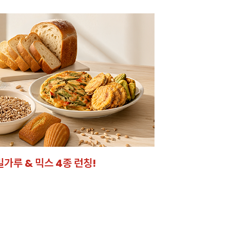
온라인 특가로 구매하러 
밀가루 & 믹스 4종 런칭!
잘되는 카페의 선
라떼부터 스무디까지! 한