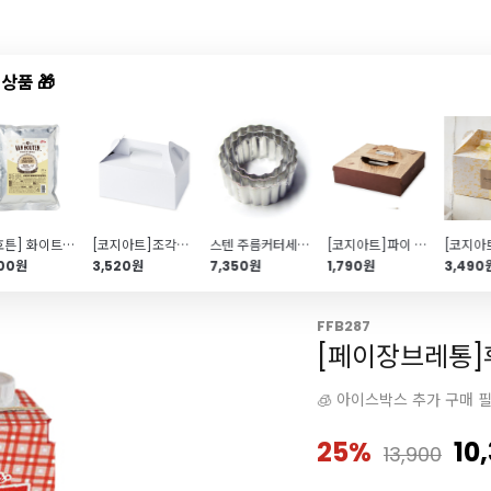
상품 🎁
드샵
신상품
TOP50
특가/혜택
[반호튼] 화이트초콜릿(200g\/코팅용)
[코지아트]조각케이크상자 (퓨어화이트\/대\/5개)
스텐 주름커터세트 쿠키틀 (쿠키커터 케이스포함 3종)
[코지아트]파이 타르트박스(피자박스\/브라운레터\/3호\/받침포함)
900원
3,520원
7,350원
1,790원
3,490
FFB287
[페이장브레통]
🧊 아이스박스 추가 구매 
25%
10
13,900