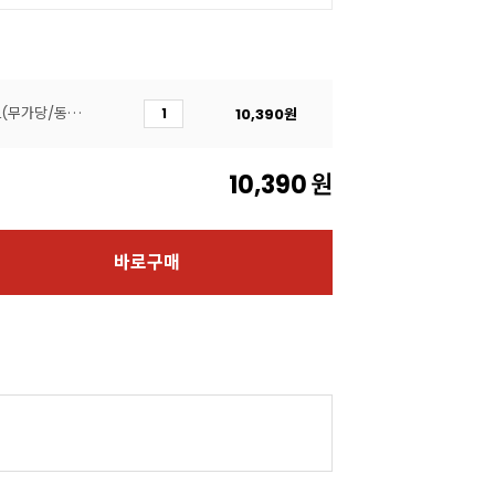
[페이장브레통]휘핑크림 1L(무가당/동물성)
10,390
원
10,390
원
바로구매