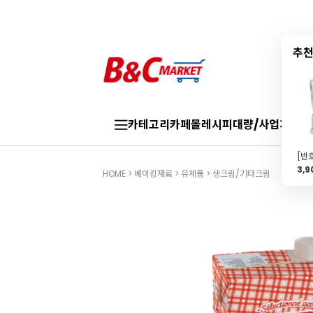
추천
카테고리
카페몰
레시피
대량/사업자
브랜
3,
HOME
>
베이킹재료
>
유제품
>
생크림/기타크림