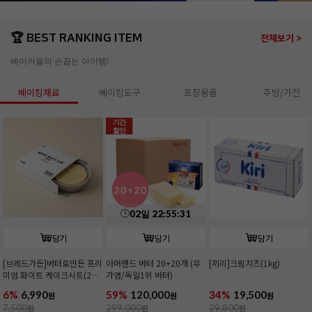
🏆 BEST RANKING ITEM
전체보기 >
베이커들의 손꼽는 아이템!
베이킹재료
베이킹도구
포장용품
주방/가전
기간
할인
02
일
22
:
55
:
30
담기
담기
담기
[브레드가든]버터로만든 프리
아머랜드 버터 20+20개 (무
[끼리]크림치즈(1kg)
미엄 화이트 케이크시트(2호/
가염/독일1위 버터)
커팅)
6%
6,990
59%
120,000
34%
19,500
원
원
원
7,500
원
299,000
원
29,800
원