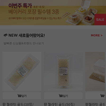
🌱 NEW 새로들어왔어요!
MORE >
발빠른 신상품&트랜드 만나보기
담기
담기
판 젤라틴 골드(10장/
판 젤라틴 골드(50장/
판젤라틴 골드(