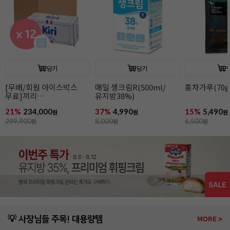
담기
담기
[무배/회원 아이스박스
매일 생크림R(500ml/
홍차가루(70g
무료]끼리
유지방38%)
크림치즈1kgx12개
21%
234,000
37%
4,990
15%
5,490
원
원
원
299,900
원
8,000
원
6,500
원
💡 사장님들 주목! 대용량템
MORE >