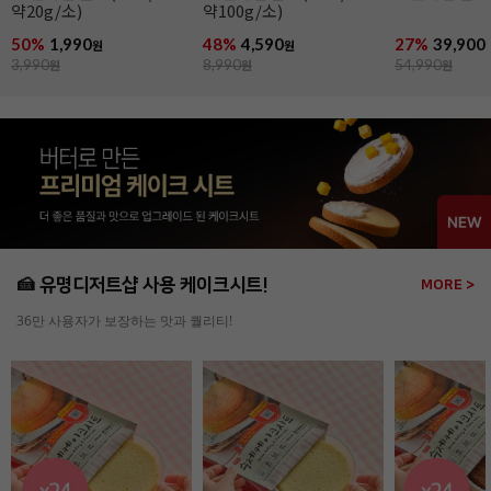
약20g/소)
약100g/소)
50%
1,990
48%
4,590
27%
39,900
원
원
3,990
원
8,990
원
54,990
원
🍰 유명디저트샵 사용 케이크시트!
MORE >
36만 사용자가 보장하는 맛과 퀄리티!