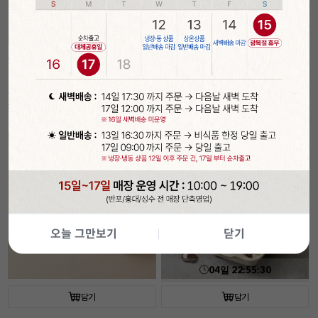
04
일
22
:
55
:
29
담기
담기
속이 잘 보이는 투명 햄버거 상자(50개입/
[코지아트]구움과자박스 (4개입/베이지/
플라스틱)
대)
30%
6,990
21%
5,490
원
원
9,990
원
6,990
원
기간
할인
오늘 그만보기
닫기
04
일
22
:
55
:
29
담기
담기