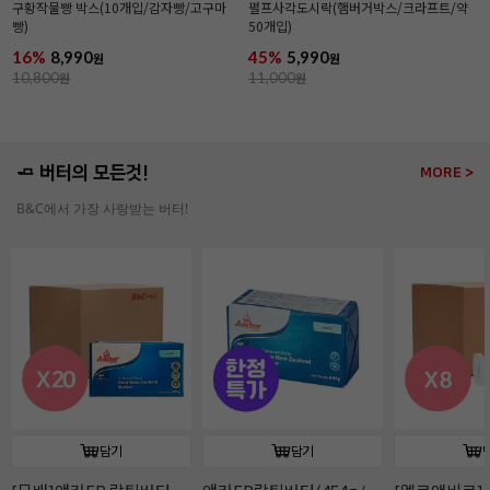
구황작물빵 박스(10개입/감자빵/고구마
펄프사각도시락(햄버거박스/크라프트/약
빵)
50개입)
16%
8,990
45%
5,990
원
원
10,800
원
11,000
원
🧈 버터의 모든것!
MORE >
B&C에서 가장 사랑받는 버터!
담기
담기