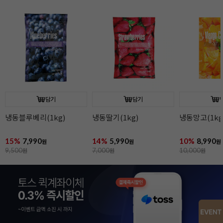
담기
담기
냉동블루베리(1kg)
냉동딸기(1kg)
냉동망고(1kg
15%
7,990
14%
5,990
10%
8,990
원
원
원
9,500
원
7,000
원
10,000
원