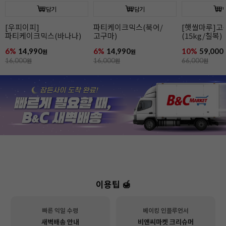
담기
담기
[우피이피]
파티케이크믹스(북어/
[햇쌀마루]
파티케이크믹스(바나나)
고구마)
(15kg/칠복)
6%
14,990
6%
14,990
10%
59,000
원
원
16,000
원
16,000
원
66,000
원
이용팁 🍯
빠른 익일 수령
베이킹 인플루언서
새벽배송 안내
비앤씨마켓 크리슈머