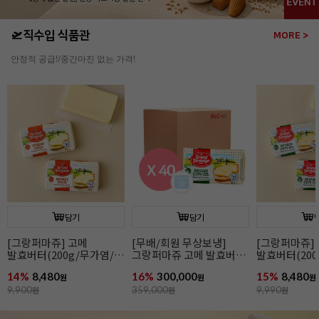
🛫직수입 식품관
MORE >
안정적 공급!/중간마진 없는 가격!
담기
담기
[그랑퍼마쥬] 고메
[무배/회원 무상보냉]
[그랑퍼마쥬]
발효버터(200g/무가염/
그랑퍼마쥬 고메 발효버터
발효버터(200
냉동/프랑스)
(200g*40개입/가염/냉동/
냉동/프랑스)
14%
8,480
16%
300,000
15%
8,480
원
프랑스)
원
원
9,900
원
359,000
원
9,990
원