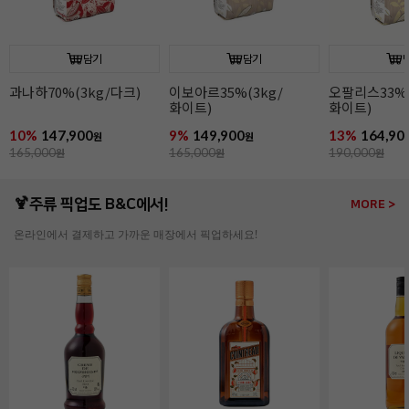
담기
담기
과나하70%(3kg/다크)
이보아르35%(3kg/
오팔리스33%(
화이트)
화이트)
10%
147,900
9%
149,900
13%
164,90
원
원
165,000
원
165,000
원
190,000
원
🍹주류 픽업도 B&C에서!
MORE >
온라인에서 결제하고 가까운 매장에서 픽업하세요!