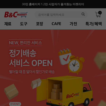
30만 홈베이커 1.2만 사업자가 즐겨찾는 마켓리더
0
재료
도구
포장
가전
특가/혜택
CAFE