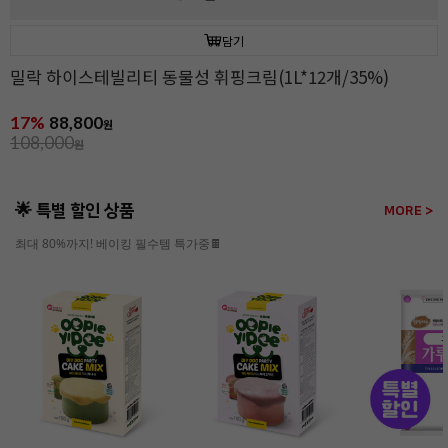
담기
밀락 하이스테빌리티 동물성 휘핑크림(1L*12개/35%)
17%
88,800
원
108,000
원
🌟 특별 할인 상품
MORE >
최대 80%까지! 베이킹 필수템 특가중🍫