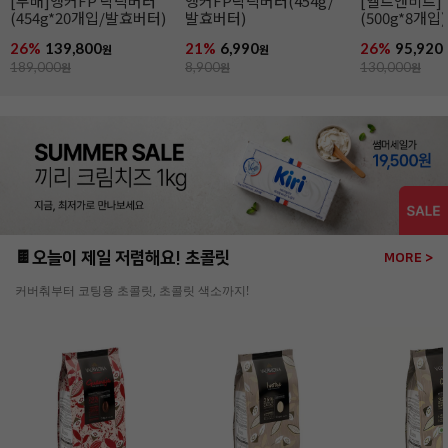
[무배]앵커FP 락틱버터
앵커FP락틱버터(454g/
[엘르앤비르]
(454g*20개입/발효버터)
발효버터)
(500g*8개입)
26%
139,800
21%
6,990
26%
95,920
원
원
189,000
원
8,900
원
130,000
원
🍫오늘이 제일 저렴해요! 초콜릿
MORE >
커버춰부터 코팅용 초콜릿, 초콜릿 색소까지!