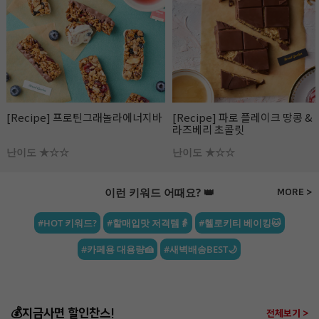
[Recipe] 프로틴그래놀라에너지바
[Recipe] 파로 플레이크 땅콩 &
라즈베리 초콜릿
난이도 ★☆☆
난이도 ★☆☆
이런 키워드 어때요? 👑
MORE >
#HOT 키워드?
#할매입맛 저격템👵
#헬로키티 베이킹🐱
#카페용 대용량🍰
#새벽배송BEST🌙
💰지금사면 할인찬스!
전체보기 >