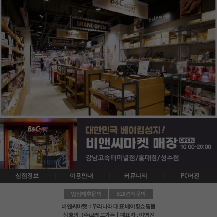
상점정보
이용안내
커뮤니티
PC버전
입점제휴문의
B2B견적문의
비앤씨마켓 :: 우리나라 대표 베이킹쇼핑몰
상호명 : (주)브레드가든ㅣ대표자 : 이영진