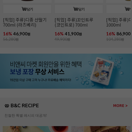
담기
담기
[픽업] 주류)디종 산딸기
[픽업] 주류)꼬인트루
[픽업] 주류)
700ml (라즈베리)
(코인트로) 700ml
1000ml
16%
46,900
16%
41,900
16%
86,900
원
원
56,280
원
49,900
원
104,280
원
🥨 B&C RECIPE
MORE >
친절한 특별 레시피 대공개!