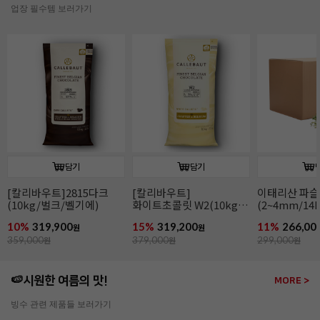
업장 필수템 보러가기
담기
담기
[칼리바우트]2815다크
[칼리바우트]
이태리산 파
(10kg/벌크/벨기에)
화이트초콜릿 W2(10kg/
(2~4mm/14k
벌크/벨기에)
파슬리후레이
10%
319,900
15%
319,200
11%
266,00
원
원
359,000
원
379,000
원
299,000
원
🍉시원한 여름의 맛!
MORE >
빙수 관련 제품들 보러가기