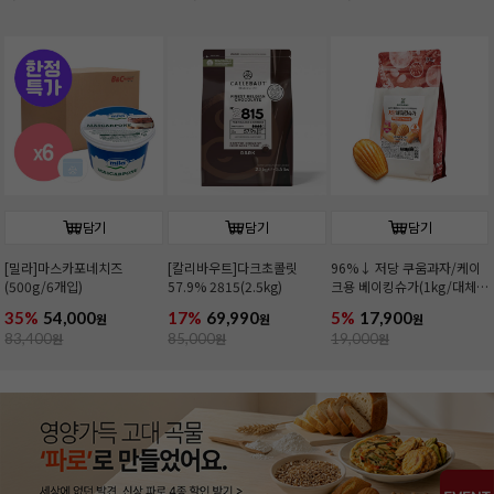
담기
담기
담기
[밀라]마스카포네치즈
[칼리바우트]다크초콜릿
96%↓ 저당 쿠움과자/케이
(500g/6개입)
57.9% 2815(2.5kg)
크용 베이킹슈가(1kg/대체
당)
35%
54,000
17%
69,990
5%
17,900
원
원
원
83,400
원
85,000
원
19,000
원