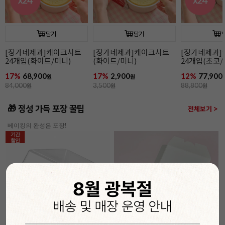
담기
담기
[장가네제과]케이크시트
[장가네제과]케이크시트
[장가네제과
24개입(화이트/미니)
(화이트/미니)
24개입(초코/
17%
68,900
17%
2,900
12%
77,900
원
원
84,000
원
3,500
원
88,800
원
🎁 정성 가득 포장 꿀팁
전체보기 >
베이킹의 완성은 포장!
기간
할인