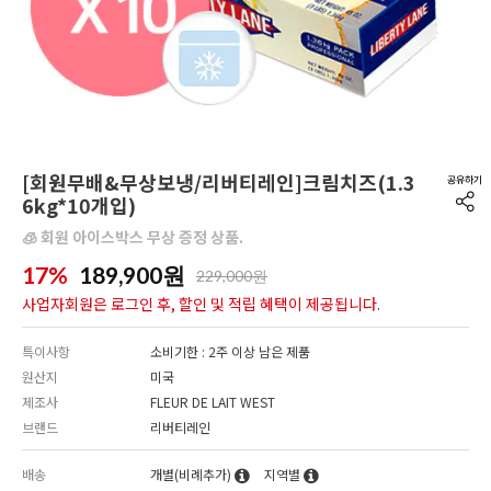
[회원무배&무상보냉/리버티레인]크림치즈(1.3
6kg*10개입)
🧊 회원 아이스박스 무상 증정 상품.
17%
189,900
원
229,000원
사업자회원은 로그인 후, 할인 및 적립 혜택이 제공됩니다.
특이사항
소비기한 : 2주 이상 남은 제품
원산지
미국
제조사
FLEUR DE LAIT WEST
브랜드
리버티레인
배송
개별(비례추가)
지역별