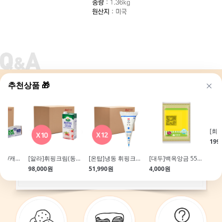
추천상품 🎁
[회원무상보냉\/캐스케이드]크림치즈(1.36kg*10개입)
[알라]휘핑크림(동물성\/무가당\/1L*10개입)
[온탑]냉동 휘핑크림(340g*12개입\/휘핑완료)
[대두]백옥앙금 55M(1kg\/백앙금)
98,000원
51,990원
4,000원
199